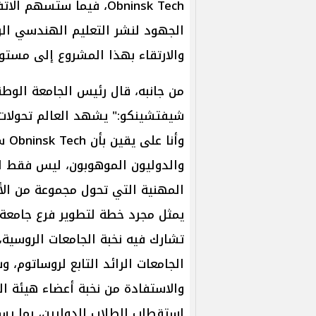
Obninsk Tech، فيما ستس
الجهود لنشر التعليم الهندسي الرو
والارتقاء بهذا المشروع إلى مستو
شيفتشينكو:" يشهد العالم تحولات ج
وأن
والدوليون الموهوبون، ليس فقط للدر
المهنية التي تحول مجموعة من الأف
تشارك فيه نخبة الجامعات الروسية
الجامعات الرائد التابع لروساتوم، 
والاستفادة من نخبة أعضاء هيئة ا
استقطاب الطلاب الدوليين، بما يس