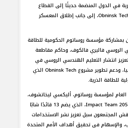
رية في الدول المنضمة حديثًا إلى القطاع
النووي، وافتتاح الجامعة الصيفية Obninsk Tech، إلى جانب إطلاق المعسكر
ين بمشاركة مؤسسة روساتوم الحكومية للطاقة
عالي الروسي فاليري فالكوف، وحاكم مقاطعة
عزيز انتشار التعليم الهندسي الروسي في
مجال التكنولوجيا النووية خارج روسيا، ودعم تطوير مشروع Obninsk Tech الذي
ية للطاقة الذرية.
 العام لمؤسسة روساتوم، أليكسي ليخاتشوف،
مع أعضاء مجلس الشباب الدولي Impact Team 2050، الذي يضم 13 قائدًا شابًا
ث ناقش المجتمعون سبل تعزيز نشر الاستخدامات
اب، والإسهام في تحقيق أهداف الأمم المتحدة