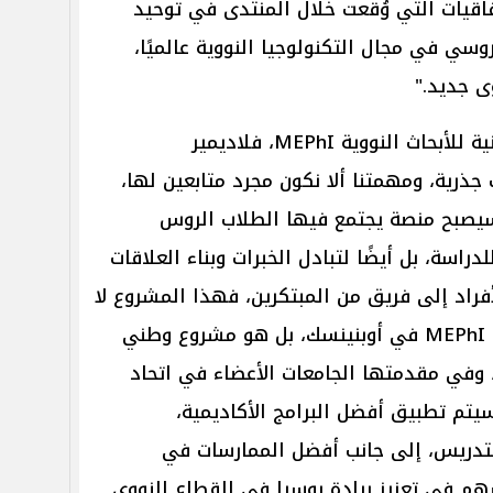
هم الاتفاقيات التي وُقعت خلال المنتدى في توحيد
سي في مجال التكنولوجيا النووية عالميًا،
ى جديد."
من جانبه، قال رئيس الجامعة الوطنية للأبحاث النووية MEPhI، فلاديمير
ذرية، ومهمتنا ألا نكون مجرد متابعين لها،
ا على يقين بأن Obninsk Tech سيصبح منصة يجتمع فيها الطلاب الروس
اسة، بل أيضًا لتبادل الخبرات وبناء العلاقات
راد إلى فريق من المبتكرين، فهذا المشروع لا
يمثل مجرد خطة لتطوير فرع جامعة MEPhI في أوبنينسك، بل هو مشروع وطني
، وفي مقدمتها الجامعات الأعضاء في اتحاد
وسيتم تطبيق أفضل البرامج الأكاديمية،
لتدريس، إلى جانب أفضل الممارسات في
هم في تعزيز ريادة روسيا في القطاع النووي