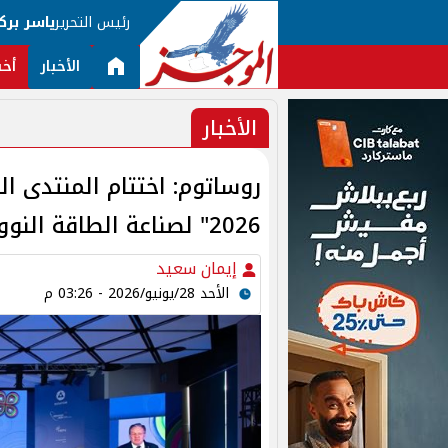
رئيس التحرير
ياسر برك
الأخبار
أخب
الأخبار
روساتوم: اختتام المنتدى ال
2026" لصناعة الطاقة النووية
إيمان سعيد
الأحد 28/يونيو/2026 - 03:26 م