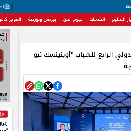
ال
ات
ار التعليم
الخدمات
نجوم الفن
بيزنس وبورصة
الموجز كافي
دولي الرابع للشباب "أوبنينسك نيو
مق
زلزا
تُعي