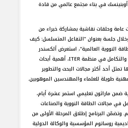
 أوبنينسك في بناء مجتمع عالمي من قادة
ت عامة وحلقات نقاشية بمشاركة خبراء من
لال جلسة بعنوان "التفاعل المتسلسل: كيف
طاقة النووية العالمية"، استعرض ألكسندر
أليكسييف، نائب مدير إدارة العلوم والتكامل في منظمة ITER، أهمية أبحاث
نها تمثل أحد أكثر مجالات البحث والتطوير
هنية طويلة للعلماء والمهندسين الموهوبين.
ة ضمن ماراثون تعليمي استمر عشرة أيام،
 في مجالات الطاقة النووية والصناعات
. وتضمّن البرنامج إطلاق المرحلة الأولى من
اديمية روساتوم المؤسسية والوكالة الدولية