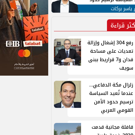
ن القومي العربي
 ياسر بركات
كثر قراءة
رفع 304 إشغال وإزالة
تعديات على مساحة
فدان و7 قراريط ببنى
سويف
زلزال مكة الدفاعي...
عندما تُعيد السياسة
ترسيم حدود الأمن
القومي العربي
قافلة مجانية قدمت