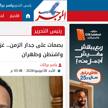
رئيس التحرير
ياسر برك
الأخبار
أخب
رئيس التحرير
بصمات على جدار الزمن... غز
واشنطن وطهران
ياسر بركات
الأحد 28/يونيو/2026 - 05:48 م