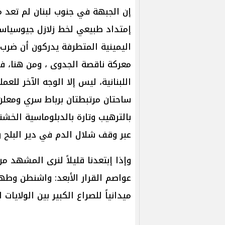
إن الجبهة في جنوب لبنان لم تعد 
إمتداد طبيعي لخط زلازل جيوسياسي
اليمينية المتطرفة يدركون أن ضرب 
معركة ناقصة الجدوى ، ومن هنا، فإ
اللبنانية، ليس إلا الوجه الآخر للعم
ساحتان مرتبطتان برباط سري ومعلن
بالترهيب وتارة بالدبلوماسية الخشنة
عبر وقف شلال الدم في دير البلح 
وإذا إبتعدنا قليلاً لنرى المشهد 
عواصم القرار الأبعد: واشنطن وطهر
ميدانياً للصراع الكبير بين الولايات 