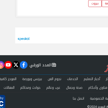
مة
بيروت
العدد الورقي
m
utube
twitter
facebook
newspaper
ر
أخبار التعليم
الخدمات
نجوم الفن
بيزنس وبورصة
الموجز كافية
فتاوى وأحكام
صحة وجمال
عرب وعالم
حوادث ومحاكم
المقالات
ة الخصوصية
اتصل بنا
 by
Al.