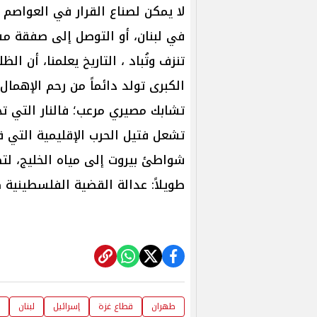
لا يمكن لصناع القرار في العواصم 
في لبنان، أو التوصل إلى صفقة م
تنزف وتُباد ، التاريخ يعلمنا، أن الظل
الكبرى تولد دائماً من رحم الإهما
تشابك مصيري مرعب؛ فالنار التي ت
تشعل فتيل الحرب الإقليمية التي قد
شواطئ بيروت إلى مياه الخليج، لتض
طويلاً: عدالة القضية الفلسطينية 
طهران
قطاع غزة
إسرائيل
لبنان