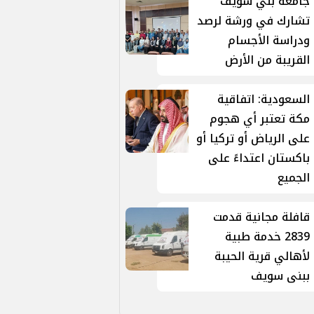
جامعة بني سويف
تشارك في ورشة لرصد
ودراسة الأجسام
القريبة من الأرض
السعودية: اتفاقية
مكة تعتبر أي هجوم
على الرياض أو تركيا أو
باكستان اعتداءً على
الجميع
قافلة مجانية قدمت
2839 خدمة طبية
لأهالي قرية الحيبة
ببنى سويف