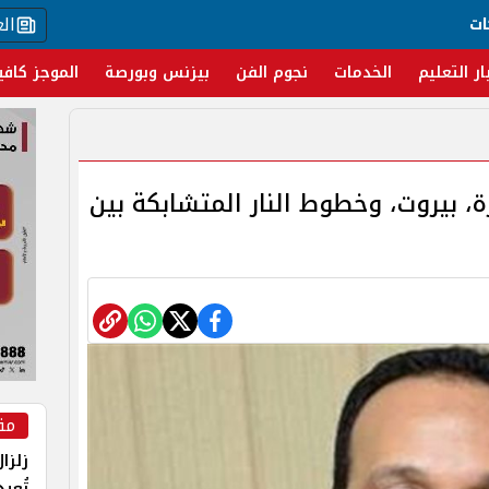
ال
ات
ار التعليم
الخدمات
نجوم الفن
بيزنس وبورصة
الموجز كافي
ة، بيروت، وخطوط النار المتشابكة بين
مق
زلزا
تُعي