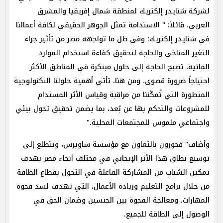
لشركة شنايدر إلكتريك لمنطقة شمال إفريقيا والمشرق
العربي، قائلاً: " الاستدامة تمثل الجوهر الحقيقي لكافة أعمالنا
في شنايدر إلكتريك؛ وفي ظل ما تواجهه مصر من تأثير جراء
التغير المناخي والحاجة لتحقيق كفاءة استخدام الموارد
المائية، تصبح الحاجة إلى حلول مبتكرة في المناطق الأكثر
احتياجاً ضرورة قصوى، ومن هنا، تأتي أهمية حلولنا التكنولوجية
المتطورة التي تُمكّننا من مراقبة وقياس الأثر المستدام
للمشروعات والتحكم بها عن بُعد، بما يضمن تحقيق تحول بيئي
واجتماعي ملموس للمجتمعات المحلية."
وأضاف" فخورون بالتعاون مع مؤسسة ساويرس، ونتطلع إلى
توسيع نطاق هذا الأثر الإيجابي في مختلف أنحاء مصر بهدف
تمكين الشباب من المشاركة الفاعلة في التحول بقطاع الطاقة
من خلال برامج التعليم وريادة الأعمال، التي تهدف لسد فجوة
المهارات، ومعالجة الفجوة بين الجنسين وضمان الحق في
الوصول إلى الطاقة للجميع.