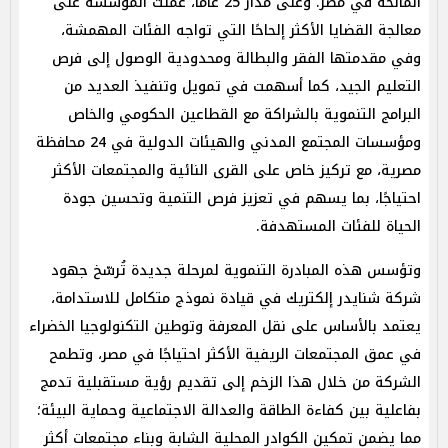
المانحة في مصر. وعلى مدار 25 عامًا، عملت المؤسسة على
معالجة القضايا الأكثر إلحاحًا التي تواجه الفئات المهمشة،
وفي مقدمتها الفقر والبطالة ومحدودية الوصول إلى فرص
التعليم الجيد، كما أسهمت في تمويل وتنفيذ العديد من
البرامج التنموية بالشراكة مع القطاعين الحكومي والخاص
ومؤسسات المجتمع المدني والهيئات الدولية في 24 محافظة
مصرية، مع تركيز خاص على القرى النائية والمجتمعات الأكثر
احتياجًا، بما يسهم في تعزيز فرص التنمية وتحسين جودة
الحياة للفئات المستهدفة.
وتؤسس هذه المبادرة التنموية لمرحلة جديدة تُرسّخ جهود
شركة شنايدر إلكتريك في قيادة نموذج متكامل للاستدامة،
يعتمد بالأساس على نقل المعرفة وتوطين التكنولوجيا الخضراء
في عمق المجتمعات الريفية الأكثر احتياجًا في مصر، وتطمح
الشركة من خلال هذا الزخم إلى تقديم رؤية مستقبلية تدمج
بفاعلية بين كفاءة الطاقة والعدالة الاجتماعية وحماية البيئة؛
مما يضمن تمكين الكوادر المحلية الشابة وبناء مجتمعات أكثر