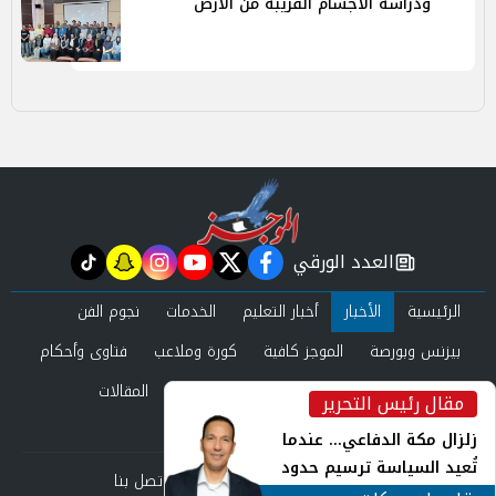
ودراسة الأجسام القريبة من الأرض
العدد الورقي
tiktok
snapchat
instagram
youtube
twitter
facebook
newspaper
الرئيسية
الأخبار
أخبار التعليم
الخدمات
نجوم الفن
بيزنس وبورصة
الموجز كافية
كورة وملاعب
فتاوى وأحكام
صحة وجمال
عرب وعالم
حوادث ومحاكم
المقالات
مقال رئيس التحرير
inst
العدد الورقي
زلزال مكة الدفاعي... عندما
تُعيد السياسة ترسيم حدود
من نحن
سياسة الخصوصية
اتصل بنا
الأمن القومي العربي