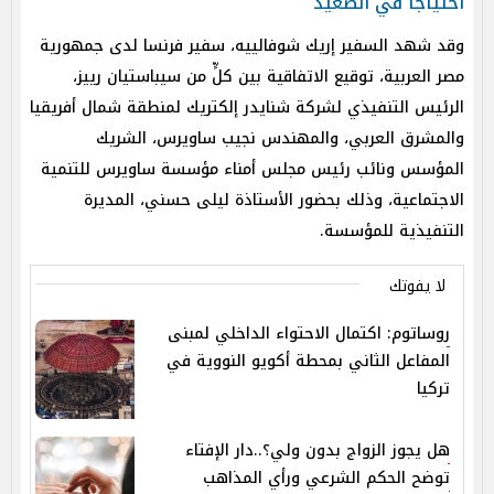
احتياجًا في الصعيد
وقد شهد السفير إريك شوفالييه، سفير فرنسا لدى جمهورية
مصر العربية، توقيع الاتفاقية بين كلٍّ من سيباستيان رييز،
الرئيس التنفيذي لشركة شنايدر إلكتريك لمنطقة شمال أفريقيا
والمشرق العربي، والمهندس نجيب ساويرس، الشريك
المؤسس ونائب رئيس مجلس أمناء مؤسسة ساويرس للتنمية
الاجتماعية، وذلك بحضور الأستاذة ليلى حسني، المديرة
التنفيذية للمؤسسة.
لا يفوتك
روساتوم: اكتمال الاحتواء الداخلي لمبنى
المفاعل الثاني بمحطة أكويو النووية في
تركيا
هل يجوز الزواج بدون ولي؟..دار الإفتاء
توضح الحكم الشرعي ورأي المذاهب