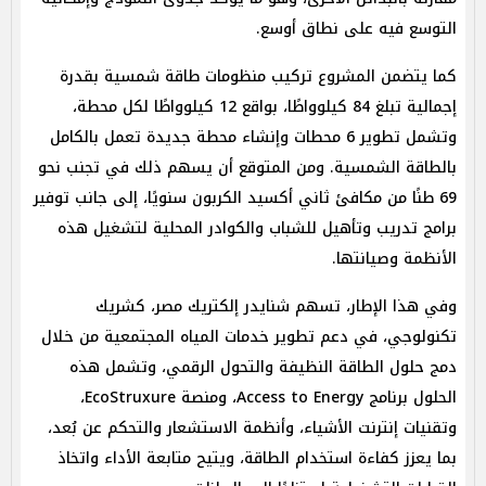
التوسع فيه على نطاق أوسع.
كما يتضمن المشروع تركيب منظومات طاقة شمسية بقدرة
إجمالية تبلغ 84 كيلوواطًا، بواقع 12 كيلوواطًا لكل محطة،
وتشمل تطوير 6 محطات وإنشاء محطة جديدة تعمل بالكامل
بالطاقة الشمسية. ومن المتوقع أن يسهم ذلك في تجنب نحو
69 طنًا من مكافئ ثاني أكسيد الكربون سنويًا، إلى جانب توفير
برامج تدريب وتأهيل للشباب والكوادر المحلية لتشغيل هذه
الأنظمة وصيانتها.
وفي هذا الإطار، تسهم شنايدر إلكتريك مصر، كشريك
تكنولوجي، في دعم تطوير خدمات المياه المجتمعية من خلال
دمج حلول الطاقة النظيفة والتحول الرقمي، وتشمل هذه
الحلول برنامج Access to Energy، ومنصة EcoStruxure،
وتقنيات إنترنت الأشياء، وأنظمة الاستشعار والتحكم عن بُعد،
بما يعزز كفاءة استخدام الطاقة، ويتيح متابعة الأداء واتخاذ