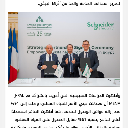
لتعزيز استدامة الخدمة والحد من أثرها البيئي.
وأظهرت الدراسات التقييمية التي أُجريت بالشراكة مع J-PAL
MENA أن معدلات تبني الأسر للمياه المفلترة وصلت إلى 91%
عند إزالة عوائق الوصول للخدمة، كما أظهرت النتائج استعدادًا
أعلى للدفع بنسبة 61% مقابل الحصول على المياه المفلترة
مقارنة بالبدائل الأخرى، وهو ما يؤكد جدوى النموذج وإمكانية