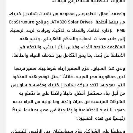
القرارات التشغيلية استنادًا إلى البيانات.
وتعتمد أعمال التطويرعلى مجموعة من تقنيات شنايدر إلكتريك،
من بينها أنظمة ATV320 Solar Drives، وبرنامج EcoStruxure
PME لإدارة الطاقة، والعدادات الذكية، وبوابات الربط الرقمية،
إلى جانب معدات الحماية والتحكم الكهربائي. وتتيح هذه
المنظومة متابعة الأداء، وقياس الأثر البيئي، والتحكم في
الأنظمة عن بُعد، بما يعزز التكامل بين خدمات المياه والطاقة.
وفي هذا السياق، صرّح السفير إريك شوفالييه، سفير فرنسا
لدى جمهورية مصر العربية، قائلاً: "يمثل توقيع هذه المذكرة
التي بموجبها تتحد شركة شنايدر إلكتريك ومؤسسة ساويرس
من أجل بناء مستقبل أفضل، دليلاً واضحًا على ما تتمتع به
الشركات الفرنسية من خبرات رائدة، وما توليه من التزام بدعم
جهود التنمية الاجتماعية والإقليمية في مصر، بصفتها شريكًا
رئيسيًا في هذه المسيرة."
وتعليقًا على الشراكة، صرّح سيباستيان رييز، الرئيس التنفيذي