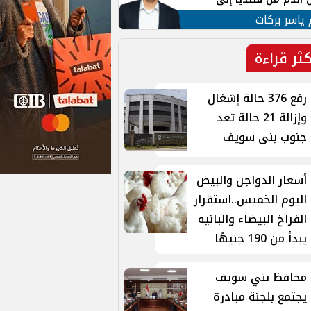
 لبنان
 ياسر بركات
كثر قراءة
رفع 376 حالة إشغال
وإزالة 21 حالة تعد
جنوب بنى سويف
أسعار الدواجن والبيض
اليوم الخميس..استقرار
الفراخ البيضاء والبانيه
يبدأ من 190 جنيهًا
محافظ بني سويف
يجتمع بلجنة مبادرة