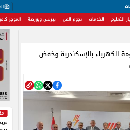
ال
ات
ار التعليم
الخدمات
نجوم الفن
بيزنس وبورصة
الموجز كافي
ة الكهرباء بالإسكندرية وخفض
مق
عربد
درس 