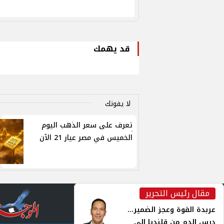
قد يهمك
لا يفوتك
تعرف على سعر الذهب اليوم
الخميس في مصر عيار 21 الآن
مقال رئيس التحرير
inst
عربدة القوة وعجز الضمير...
درس الدم من قلنديا إلى