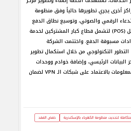
 الخدمات، تستهدف الخطة إنشاء وتطوير مركز
عملاء جديد ليتكامل مع 3 مراكز أخرى يجري تطويرها حالياً وفق منظومة
دعاء الرقمي والصوتي، وتوسيع نطاق الدفع
الإلكتروني عبر نشر ماكينات التحصيل (POS) لتشمل قطاع كبار المشتركين لخدمة
ادات مسبوقة الدفع. واختتمت الشركة
التطور التكنولوجي من خلال استكمال تطوير
 البيانات الرئيسي، وإضافة خوادم ووحدات
تخزين جديدة، وترقية خطوط نقل المعلومات بالاعتماد على شبكات الـ VPN لضمان
كاملة لتحديث منظومة الكهرباء بالإسكندرية
خفض الفقد