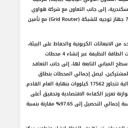
إسكندرية، إلى جانب التعاون مع شركة هواوي
لتوريد وتركيب 1200 عداد ذكي و72 جهاز توجيه للشبكة (Grid Router) مع تأمين
 من الانبعاثات الكربونية والحفاظ على البيئة،
تعتزم الشركة التوسع في مشروعات الطاقة النظيفة عبر إنشاء 4 محطات
ح المباني التابعة لها، إلى جانب التعاقد
ح المشتركين، ليصل إجمالي المحطات بنطاق
الشركة إلى 261 محطة بقدرة إجمالية تتجاوز 17562 كيلووات بنهاية العام القادم.
زنة تعزيز الكفاءة الاقتصادية وتحقيق أعلى
إيراد من مبيعات الطاقة عبر رفع نسبة إجمالي التحصيل إلى 97.65% مقارنة بنسبة