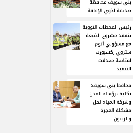
بني سويف محافظة
صديقة لذوي الإعاقة
رئيس المحطات النووية
يتفقد مشروع الضبعة
مع مسؤولي أتوم
ستروي إكسبورت
لمتابعة معدلات
التنفيذ
محافظ بنى سويف:
تكليف رؤساء المدن
وشركة المياه لحل
مشكلة العجرة
والزيتون