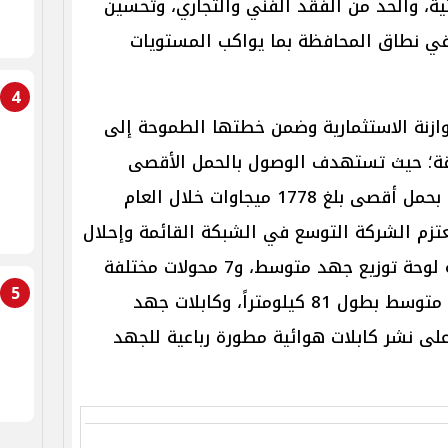
تية، والحد من الفقد الفني والتجاري، وتحسين
ي نطاق المحافظة بما يواكب المستويات
4
زنة الاستثمارية وضمن خطتها الطموحة إلى
قة؛ حيث تستهدف الوصول بالحمل الأقصى
للشبكة إلى 1850 ميجاوات، مقارنة بحمل أقصى بلغ 1778 ميجاوات خلال العام
تعتزم الشركة التوسع في الشبكة القائمة وإحلال
وتجديد المكونات الحالية عبر إضافة لوحة توزيع جهد متوسط، و7 محولات مختلفة
5
القدرات، إلى جانب مد كابلات جهد متوسط بطول 81 كيلومتراً، وكابلات جهد
راً، علاوة على نشر كابلات هوائية مطورة رباعية للجهد