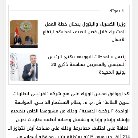
لا يفوتك
وزيرا الكهرباء والبترول يبحثان خطة العمل
المشترك خلال فصل الصيف لمجابهة ارتفاع
الأحمال
رئيس «المحطات النووية» يهنئ الرئيس
السيسي والمصريين بمناسبة ذكري 30
يونيو المجيدة
هذا ووافق مجلس الوزراء على منح شركة "نفرتيتي لبطاريات
تخزين الطاقة" ش. م. م. بنظام الاستثمار الداخلي، الموافقة
الواحدة "الرخصة الذهبية"، وذلك عن مشروعها الخاص بتصميم
وإنشاء وإنتاج وإدارة وتشغيل وصيانة أنظمة بطاريات تخزين
الطاقة على اختلاف مصادرها، وذلك على مساحة أرض تتجاوز الـ
214 ألف متر مربع، كائنة بمنطقة بنبان، محافظة أسوان، من