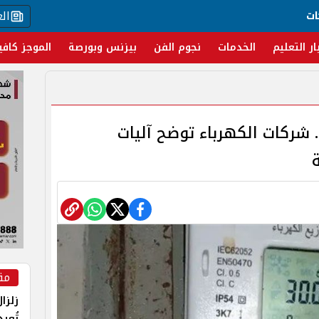
ال
ات
ار التعليم
الخدمات
نجوم الفن
بيزنس وبورصة
الموجز كافي
. شركات الكهرباء توضح آليات
مق
زلزا
تُعي