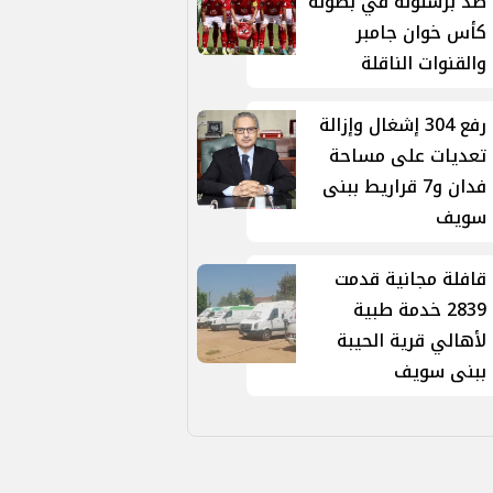
ضد برشلونة في بطولة
كأس خوان جامبر
والقنوات الناقلة
رفع 304 إشغال وإزالة
تعديات على مساحة
فدان و7 قراريط ببنى
سويف
قافلة مجانية قدمت
2839 خدمة طبية
لأهالي قرية الحيبة
ببنى سويف