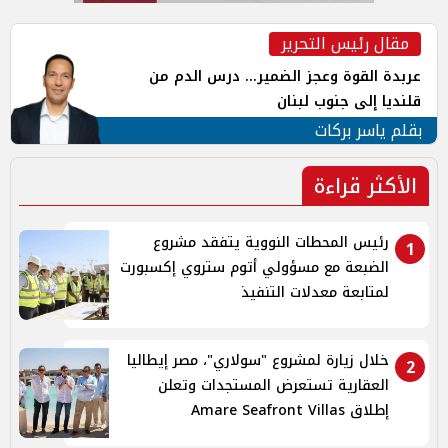
مقال رئيس التحرير
عربدة القوة وعجز الضمير... درس الدم من
قلنديا إلى جنوب لبنان
بقلم ياسر بركات
الأكثر قراءة
رئيس المحطات النووية يتفقد مشروع
1
الضبعة مع مسؤولي أتوم ستروي إكسبورت
لمتابعة معدلات التنفيذ
خلال زيارة لمشروع "سولاري"، مصر إيطاليا
2
العقارية تستعرض المستجدات وتعلن
إطلاق Amare Seafront Villas