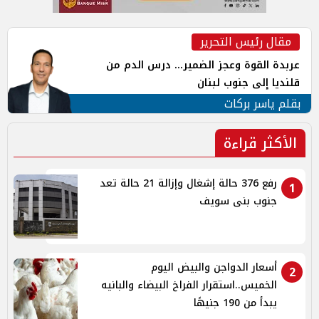
مقال رئيس التحرير
عربدة القوة وعجز الضمير... درس الدم من
قلنديا إلى جنوب لبنان
بقلم ياسر بركات
الأكثر قراءة
رفع 376 حالة إشغال وإزالة 21 حالة تعد
1
جنوب بنى سويف
أسعار الدواجن والبيض اليوم
2
الخميس..استقرار الفراخ البيضاء والبانيه
يبدأ من 190 جنيهًا