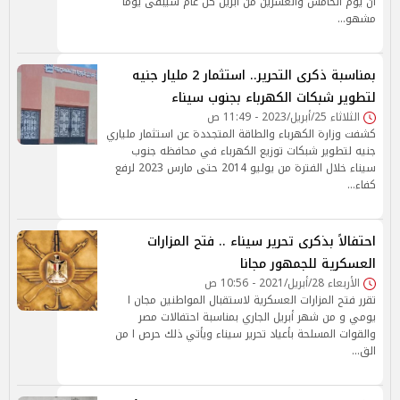
أن يوم الخامس والعشرين من أبريل كل عام سيبقى يوما
مشهو…
بمناسبة ذكرى التحرير.. استثمار 2 مليار جنيه
لتطوير شبكات الكهرباء بجنوب سيناء
الثلاثاء 25/أبريل/2023 - 11:49 ص
كشفت وزارة الكهرباء والطاقة المتجددة عن استثمار ملياري
جنيه لتطوير شبكات توزيع الكهرباء في محافظه جنوب
سيناء خلال الفترة من يوليو 2014 حتى مارس 2023 لرفع
كفاء…
احتفالاً بذكرى تحرير سيناء .. فتح المزارات
العسكرية للجمهور مجانا
الأربعاء 28/أبريل/2021 - 10:56 ص
تقرر فتح المزارات العسكرية لاستقبال المواطنين مجان ا
يومي و من شهر أبريل الجاري بمناسبة احتفالات مصر
والقوات المسلحة بأعياد تحرير سيناء ويأتي ذلك حرص ا من
الق…