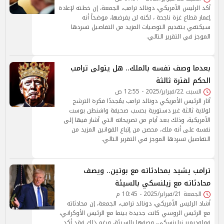
أكد الرئيس الأمريكي، دونالد ترامب، الجمعة، إن خطته لإعادة
إعمار قطاع غزة ناجحة ، لكنه لن يفرضها، موضحاً أنه
سيكتفي بتقديم التوصيات المزيد من التفاصيل تسردها
الموجز في التقرير التالي.
بعدما وصف نفسه بالملك.. هل يتولى ترامب
الحكم لفترة ثالثة
السبت 22/فبراير/2025 - 12:55 ص
أثار الرئيس الأمريكي دونالد ترامب يمُجددًا فكرة الترشح
لولاية ثالثة غير دستورية بحسب صحيفة واشنطن بوست
الأمريكية، وذلك بعد أيام من تصريحاته التي أشار فيها إلى
نفسه على أنه ملك، محصن من إتباع القوانين المزيد من
التفاصيل تسردها الموجز في التقرير التالي.
ترامب يشيد بمحادثاته مع بوتين.. ويصف
محادثاته مع زيلنسكي بالسيئة
الجمعة 21/فبراير/2025 - 10:45 م
أشاد الرئيس الأمريكي، دونالد ترامب، الجمعة، إن محادثاته
مع الرئيس الروسي كانت جديدة بينما مع الرئيس الأوكراني،
فولوديمير زيلينسكي، وصفها بالسيئة، ورغم ذلك فقد أكد