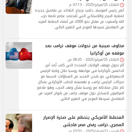
الثلاثاء 25/فبراير/2025 - 07:13 م
أعلن رئيس الموساد، دافيد برنياع، الثلاثاء، عن تفاصيل جديدة
لعملية البيجر واللاسلكي التي نُفذتضد عناصر تابعة حزب
الله وأسفرت عن مقتل نحو 2000 من أعضاء الجماعة المزيد
من التفاصيل تسردها الموجز في التقرير التالي.
مخاوف صينية من تحولات موقف ترامب بعد
موقفه من أوكرانيا
الثلاثاء 25/فبراير/2025 - 08:35 ص
أثار تحول موقف الولايات المتحدة التي كانت تُعد أبرز
الداعمين لأوكرانيا في مواجهة روسيا خلال ولاية الرئيس
الديمقراطي، جو بايدن، العديد من التساؤلات لاسيما مع
تحركات، الرئيس ترامب، و تهميشه للجانب الأوكراني بشكل
تام خلال محادثاته مع روسيا بشأن وقف الحرب، وهو مادفع
المراقبون للتساءل حول موقف ترامب من تايوان المزيد من
التفاصيل تسردها الموجز في التقرير التالي.
المخطط الأمريكي يتحطم على صخرة الإصرار
المصري..ترامب رفض مصر فاجئنى
السبت 22/فبراير/2025 - 07:51 ص