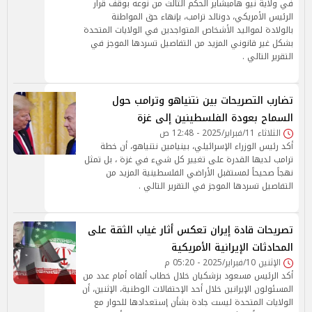
في ولاية نيو هامبشاير الحكم الثالث من نوعه بوقف قرار
الرئيس الأمريكي، دونالد ترامب، بإنهاء حق المواطنة
بالولادة لمواليد الأشخاص المتواجدين في الولايات المتحدة
بشكل غير قانوني المزيد من التفاصيل تسردها الموجز في
التقرير التالي .
تضارب التصريحات بين نتنياهو وترامب حول
السماح بعودة الفلسطينين إلى غزة
الثلاثاء 11/فبراير/2025 - 12:48 ص
أكد رئيس الوزراء الإسرائيلي، بينيامين نتنياهو، أن خطة
ترامب لديها القدرة على تغيير كل شيء في غزة ، بل تمثل
نهجاً صحيحاً لمستقبل الأراضي الفلسطينية المزيد من
التفاصيل تسردها الموجز في التقرير التالي .
تصريحات قادة إيران تعكس أثار غياب الثقة على
المحادثات الإيرانية الأمريكية
الإثنين 10/فبراير/2025 - 05:20 م
أكد الرئيس مسعود بزشكیان خلال خطاب ألقاه أمام عدد من
المسئولون الإيرانين خلال أحد الإحتفالات الوطنية، الإثنين، أن
الولايات المتحدة ليست جادة بشأن إستعدادها للحوار مع