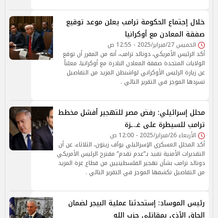
خلال إجتماع الحكومة ترامب يعلن موعد توقيع
صفقة المعادن مع أوكرانيا
الخميس 27/فبراير/2025 - 12:55 ص
أكد الرئيس الأمريكي، دونالد ترامب، أنه من المقرر أن توقع
الولايات المتحدة صفقة المعادن النادرة مع أوكرانيا، معلناً
عن زيارة الرئيس الأوكراني لواشنطن المزيد من التفاصيل
تسردها الموجز في التقرير التالي .
محلل إسرائيلي: رفض مصر للتهجير أفشل مخطط
ترامب للسيطرة على غـ.ـزة
الأربعاء 26/فبراير/2025 - 12:00 ص
أكد المحلل العسكري الإسرائيلي يوآف زيتون، الثلاثاء، عن أن
التقديرات الأمنية تفيد بـ”عدم تقدم” مقترح الرئيس الأمريكي
دونالد ترامب بشأن تهجير الفلسطينيين من قطاع غزة المزيد
من التفاصيل تكشفها الموجز في التقرير التالي .
رئيس الموساد: إستحدثنا عملية البيجر لضمان
إلحاق الأذى بمقاتلي حزب الله