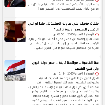
يدعم الرئيس الأمريكي ترامب الاحتلال الاسرائيلي بشكل كبير
وواضح بشأن تهجير الفلسطينين عن أراضيهم وقد أ
ملفات مؤجلة على طاولة المباحثات.. ماذا لو لبى
الرئيس السيسي دعوة ترامب؟
الأربعاء 12/فبراير/2025 - 02:55 ص
نقلت تقارير إعلامية عن مصادر مصرية أنه قد تقرر تأجيل زيارة
الرئيس عبدالفتاح السيسي إلى واشنطن لأجل غير مُسمى
المزيد من التفاصيل تسردها الموجز في التقرير التالي .
هنا القاهرة .. مواقفنا ثابتة .. مصر دولة كبرى
ولن تبيع القضية
الأربعاء 12/فبراير/2025 - 12:19 ص
الدول الكبرى دوما على موعد مع التحديات الصعبة
والمواقف الحاسمة ، وقدر الله لمصرنا الغالية أن تكون
شقيقة كبرى لكل دول الأمة العربية والإسلامية عبر التاريخ ،
ولا يستطيع أحد أن يزايد على مواقفها عبر التاريخ . وقدر
الله لمصر أن تكون صاحبة القرار والمبادرة وقلعة الحفاظ
على الثوابت العادلة خاصة فى القضية الأم وهى قضية
الشعب الفلسطينى ودولته المزيد من التفاصيل تسردها