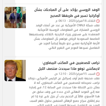
الوفد الروسي يؤكد على أن المباحثات بشأن
أوكرانيا تسير في طريقها الصحيح
الثلاثاء 18/فبراير/2025 - 06:13 م
نقلت شبكة الـCNN الأمريكية عن عدد من أعضاء الوفد
الروسي المشارك في المفاوضات الروسية الأمريكية
المنعقدة على مستوى وزراء الخارجية ،الثلاثاء، وتستضيفها
العاصمة السعودية الرياض قولهم بأن المفاوضات بشأن
الأزمة الأوكرانية تمضي نحو طريقاً إيجابياً المزيد من
التفاصيل تسردها الموجز في التقرير التالي.
ترامب للصحفيين في المكتب البيضاوي:
لايمكننى توقع ماذا سيحدث منتصف الليل
السبت 15/فبراير/2025 - 12:10 ص
نقلت صحيفة تايمز أوف إسرائيل عن الرئيس الأمريكي، دونالد
ترامب، تصريحاته للصحفيين في المكتب البيضاوي، أنه لا
يمكن حتى اللحظة ماذا سيحدث في الساعة 12، في إشارة
منه إلى الموعد النهائي الذي حدده في وقت سابق من
هذا الأسبوع، قائلاً إن الجحيم يجب أن ينزل على غزة إذا لم
يتم إطلاق سراح جميع الرهائن المتبقين بحلول ظهر السبت
المزيد من التفاصيل تسردها الموجز في التقرير التالي .