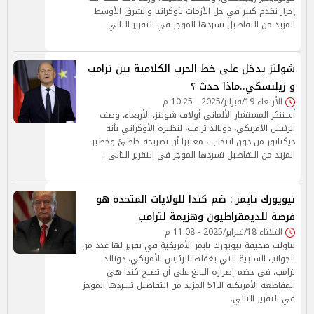
إحراز تقدم كبير في حل الأزمات بأوكرانيا والشرق الأوسط
المزيد من التفاصيل تسردها الموجز في التقرير التالي.
شولتز يدخل على خط الحرب الكلامية بين ترامب
و زيلنسكي..ماذا حدث ؟
الأربعاء 19/فبراير/2025 - 10:25 م
أستنكر المستشار الألماني أولاف شولتز، الأربعاء، وصف
الرئيس الأمريكي، دونالد ترامب، لنظيره الأوكراني بأنه
ديكتاتور من دون انتخاب ، معتبرا أن تصريحه خاطئ وخطير
المزيد من التفاصيل تسردها الموجز في التقرير التالي .
نيويورك تايمز : ضم كندا للولايات المتحدة هو
فرصة للديمقراطيون وهزيمة لترامب
الثلاثاء 18/فبراير/2025 - 11:08 م
تناولت صحيفة نيويورك تايمز الأمريكية في تقرير لها عدد من
الجوانب السلبية التي يغفلها الرئيس الأمريكي، دونالد
ترامب، في خضم إصراره البالغ على أن تصبح كندا هي
المقاطعة الأمريكية الـ51 المزيد من التفاصيل تسردها الموجز
في التقرير التالي.