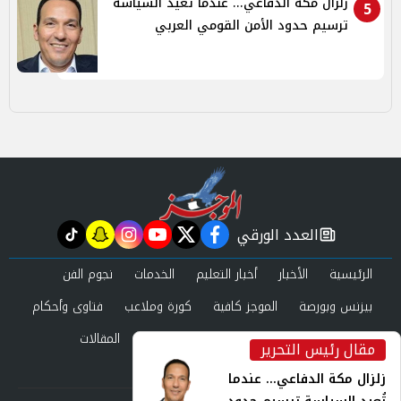
زلزال مكة الدفاعي... عندما تُعيد السياسة
5
ترسيم حدود الأمن القومي العربي
العدد الورقي
tiktok
snapchat
instagram
youtube
twitter
facebook
newspaper
الرئيسية
الأخبار
أخبار التعليم
الخدمات
نجوم الفن
بيزنس وبورصة
الموجز كافية
كورة وملاعب
فتاوى وأحكام
صحة وجمال
عرب وعالم
حوادث ومحاكم
المقالات
مقال رئيس التحرير
inst
العدد الورقي
زلزال مكة الدفاعي... عندما