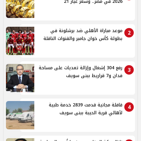
2026 في مصر.. وسعر عيار 21
موعد مباراة الأهلي ضد برشلونة في
2
بطولة كأس خوان جامبر والقنوات الناقلة
رفع 304 إشغال وإزالة تعديات على مساحة
3
فدان و7 قراريط ببنى سويف
قافلة مجانية قدمت 2839 خدمة طبية
4
لأهالي قرية الحيبة ببنى سويف