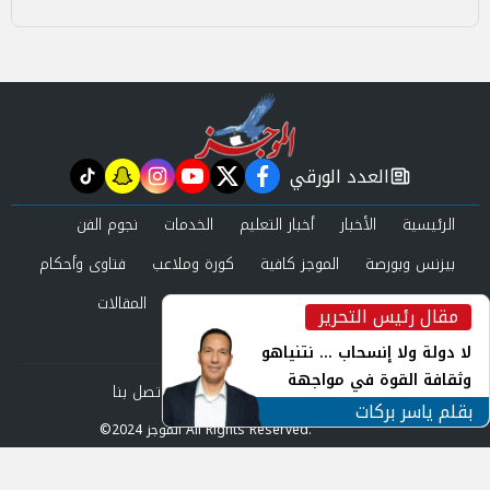
العدد الورقي
tiktok
snapchat
instagram
youtube
twitter
facebook
newspaper
الرئيسية
الأخبار
أخبار التعليم
الخدمات
نجوم الفن
بيزنس وبورصة
الموجز كافية
كورة وملاعب
فتاوى وأحكام
صحة وجمال
عرب وعالم
حوادث ومحاكم
المقالات
مقال رئيس التحرير
inst
العدد الورقي
لا دولة ولا إنسحاب ... نتنياهو
وثقافة القوة في مواجهة
من نحن
سياسة الخصوصية
اتصل بنا
المجهول
بقلم ياسر بركات
©2024 الموجز All Rights Reserved.
Powered by