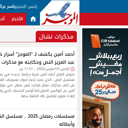
رئيس التحرير
ياسر برك
الأخبار
أخب
مذكرات نشال
أحمد أمين يكشف لـ "الموجز" أسرار
عبد العزيز النص وحكايته مع مذكرات 
الإثنين 10/مارس/2025 - 11:51 ص
مسلسل النص ، الذي يعيد إحياء أجواء عشرينيات ال
من كتاب مذكرات نشال للباحث أيمن عثمان. في حوا
أمين عن كواليس العمل،كما أوضح التحديات التي و
إعادة تصوير تفاصيل تلك الحقبة بدقة.
مسلسلات رمضان 2025 .
وأبطاله