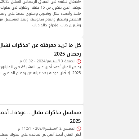
«أ
عرضه، الذي يتكون من 15 حلقة. وشا
ماجد وأسماء جلال وشيرين وسلوى محمد على ومص
العظيم وانتصار وإنعام سالوسة، ويعد المسلسل من 
وشيرين دياب، وإخراج خالد دياب.
كل ما تريد معرفته عن "مذكرات نشال
رمضان 2025
الجمعة 13/سبتمبر/2024 - 03:32 م
يحرص الفنان أحمد أمين على المشاركة في الماراثون
2025، إذ أعلن عودته بعد غيابه عن رمضان الماضي بمسلسل كوميدي جديد.
مسلسل مذكرات نشال .. عودة لـ أحم
2025
الخميس 12/سبتمبر/2024 - 11:51 م
أعلن الفنان أحمد أمين عن تعاقده على بطولة مسلس