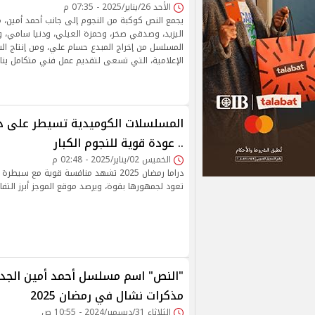
الأحد 26/يناير/2025 - 07:35 م
يجمع النص كوكبة من النجوم إلى جانب أحمد أمين، م
اليزيد، وصدقي صخر، وحمزة العيلي، ودنيا سامي، و
المسلسل من إخراج المبدع حسام علي، ومن إنتاج ال
الإعلامية، التي تسعى لتقديم عمل فني متكامل ين
.. عودة قوية للنجوم الكبار
الخميس 02/يناير/2025 - 02:48 م
دراما رمضان 2025 تشهد منافسة قوية مع سي
تعود لجمهورها بقوة، ويرصد موقع الموجز أبرز التفا
"النص" اسم مسلسل أحمد أمين الجدي
مذكرات نشال في رمضان 2025
الثلاثاء 31/ديسمبر/2024 - 10:55 ص