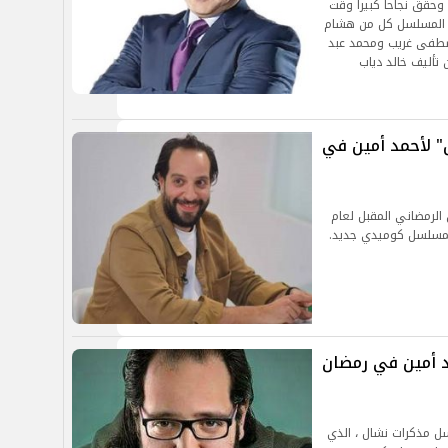
شغال شقة» في السباق الرمضاني المقبل 2025، وحقق نجاحا كبيرا وقت
رك في بطولة المسلسل كل من هشام
طفى غريب ومحمد عبد
تأليف خالد دياب
" لأحمد أمين في
 الرمضاني المقبل لعام
د أمين في رمضان
ل مذكرات نشال ، الذي