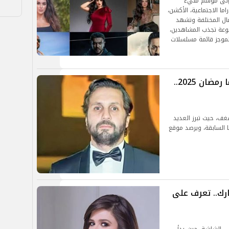
هور الدراما إلى موسم مليء
ما الاجتماعية، الأكشن،
مال المختلفة وتشهد
وعة تجذب المشاهدين،
لموجز قائمة مسلسلات
الثنائيات الكوميدية تسيطر على دراما رمضان 2025..
ق الكوميديا موسم دراما رمضان 2025 بشغف، حيث تبرز العديد
ا السابقة، ويرصد موقع
رك.. تعرف على