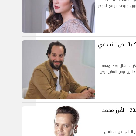
2025 لعودة قوية على الشاشة، حيث بدأ
ير، ويرصد موقع الموجز
اية لص تائب في
كرات نشال بعد توقفه
جليزي ومن المقرر عرض
المسلسلات الكوميدية في رمضان 2025.. الأبرز محمد
 الثاني من مسلسل