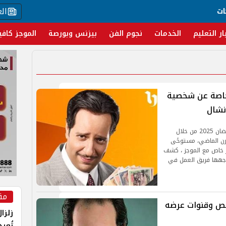
ال
ات
ار التعليم
الخدمات
نجوم الفن
بيزنس وبورصة
الموجز كافي
 خاصة عن شخصية
نشال
يخوض الفنان أحمد أمين تجربة درامية جديدة في رمضان 2025 من خلال
قرن الماضي، مستوحًى
ر خاص مع الموجز ، كشف
اجهها فريق العمل في
مق
. مسلسل النص وقنوات عرضه
زلزا
تُعي