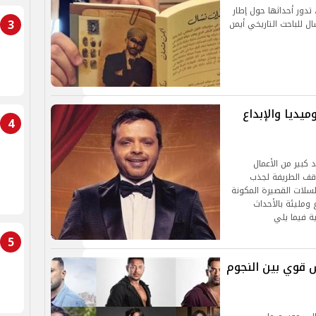
نص للفنان أحمد أمين من 15 حلقة، تدور أحداثها حول إطار
3
 للباحث التاريخي أيمن
 بالكوميديا والإبداع
4
حافلًا بين عدد كبير من الأعمال
اقف الطريفة لجذب
لسلات القصيرة المكونة
ع ومليئة بالأحداث
ة فيما يلي
5
مضان 2025.. تنافس قوي بين النجوم