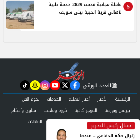
قافلة مجانية قدمت 2839 خدمة طبية
5
لأهالي قرية الحيبة ببنى سويف
العدد الورقي
tiktok
snapchat
instagram
youtube
twitter
facebook
newspaper
الرئيسية
الأخبار
أخبار التعليم
الخدمات
نجوم الفن
بيزنس وبورصة
الموجز كافية
كورة وملاعب
فتاوى وأحكام
صحة وجمال
عرب وعالم
حوادث ومحاكم
المقالات
مقال رئيس التحرير
inst
العدد الورقي
زلزال مكة الدفاعي... عندما