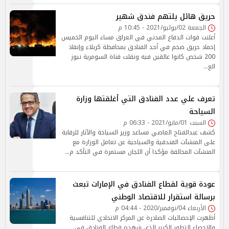
حريق هائل يلتهم فندق شهير
الجمعة 02/يوليو/2021 - 10:45 م
أعلنت قوات الدفاع المدني في العراق مساء اليوم الخميس
إخماد حريق ضخم في أحد الفنادق بمحافظة كربلاء وإنقاذ
200 شخص كانوا عالقين فيه ونقلت قناة السومرية نيوز
الع…
تعرف علي عدد الفنادق التي أغلقتها وزارة
السياحة
السبت 01/مايو/2021 - 06:33 م
كشف عبدالفتاح العاصي مساعد وزير السياحة والآثار للرقابة
على المنشآت الفندقية والسياحية عن تعامل الوزارة مع
المنشآت المخالفة مؤكدا أن اللجان مستمرة في التأكد م…
عودة قوية لقطاع الفنادق في الإمارات تبعث
برسالة استقرار للاقتصاد الوطني
الأربعاء 04/نوفمبر/2020 - 04:44 م
أظهرت الإحصائيات الصادرة عن المركز الاتحادي للتنافسية
والإحصاء التطور الكبير الذي شهده قطاع الفنادق في