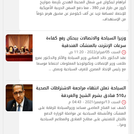
أبراهام لينكولن في شمال المحيط الهندي بأربعة صواريخ
كروز من طراز قدر 380 ، مما دفع السفن الحربية الأمريكية
للإبتعاد لمسافة تزيد عن ألف كيلومتر عن مضيق هرمز خوفاً
من الإستهداف.
وزيرا السياحة والاتصالات يبحثان رفع كفاءة
سرعات الإنترنت بالمنشآت الفندقية
السبت 05/فبراير/2022 - 11:20 ص
عقد الدكتور خالد العناني وزير السياحة والآثار والدكتور عمرو
طلعت وزير الإتصالات وتكنولوجيا المعلومات اجتماعا موسعا
مع رئيس الإتحاد المصري للغرف السياحية وبعض …
السياحة تعلن انتهاء مراجعة الاشتراطات الصحية
بـ510 فنادق بشرم الشيخ والغردقة
السبت 13/نوفمبر/2021 - 04:43 م
كشف عبد الفتاح العاصي مساعد وزيرالسياحة للرقابة على
المنشآت والأنشطة السياحية عن مواصلة الوزارة الدفع
باللجان للتفتيش على مطابخ الفنادق والمطاعم السياحية
ومرا…