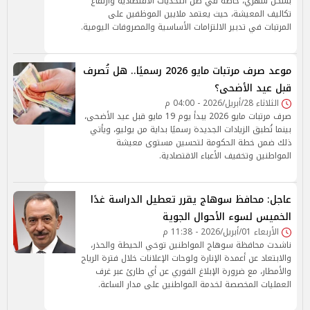
بشكل شهري، خاصة في ظل التحديات الاقتصادية وارتفاع
تكاليف المعيشة، حيث يعتمد ملايين الموظفين على
المرتبات في تدبير الالتزامات الأساسية والمصروفات اليومية.
موعد صرف مرتبات مايو 2026 رسميًا.. هل تُصرف
قبل عيد الأضحى؟
الثلاثاء 28/أبريل/2026 - 04:00 م
صرف مرتبات مايو 2026 يبدأ يوم 19 مايو قبل عيد الأضحى،
بينما تُطبق الزيادات الجديدة رسميًا بداية من يوليو، ويأتي
ذلك ضمن خطة الحكومة لتحسين مستوى معيشة
المواطنين وتخفيف الأعباء الاقتصادية.
عاجل: محافظ سوهاج يقرر تعطيل الدراسة غدًا
الخميس لسوء الأحوال الجوية
الأربعاء 01/أبريل/2026 - 11:38 م
ناشدت محافظة سوهاج المواطنين توخي الحيطة والحذر،
والابتعاد عن أعمدة الإنارة ولوحات الإعلانات خلال فترة الرياح
والأمطار، مع ضرورة الإبلاغ الفوري عن أي طارئ عبر غرف
العمليات المخصصة لخدمة المواطنين على مدار الساعة.