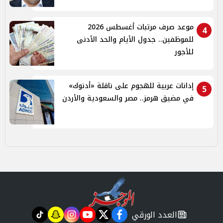
موعد صرف مرتبات أغسطس 2026
4
للموظفين.. جدول الأيام والحد الأدنى
للأجور
إدانات عربية للهجوم على ناقلة «أدنوك»
5
في مضيق هرمز.. مصر والسعودية والأردن
العدد الورقي
tiktok
snapchat
instagram
youtube
twitter
facebook
newspaper