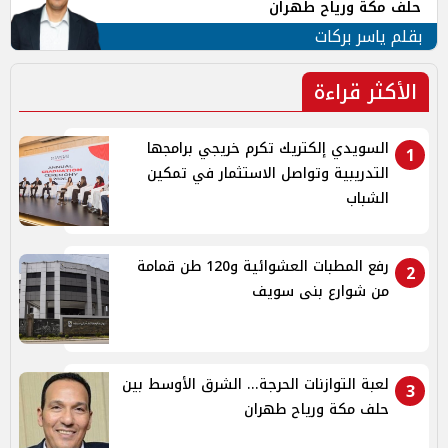
حلف مكة ورياح طهران
بقلم ياسر بركات
الأكثر قراءة
السويدي إلكتريك تكرم خريجي برامجها
1
التدريبية وتواصل الاستثمار في تمكين
الشباب
رفع المطبات العشوائية و120 طن قمامة
2
من شوارع بنى سويف
لعبة التوازنات الحرجة... الشرق الأوسط بين
3
حلف مكة ورياح طهران