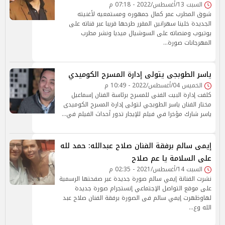
السبت 13/أغسطس/2022 - 07:18 م
شوق المطرب عمر كمال جمهوره ومستمعيه لأغنيته
الجديدة خلينا سهرانين المقرر طرحها قريبا عبر قناته على
يوتيوب ومنصاته على السوشيال ميديا ونشر مطرب
المهرجانات صورة…
ياسر الطوبجى يتولى إدارة المسرح الكوميدي
الخميس 04/أغسطس/2022 - 10:49 م
كلفت إدارة البيت الفنى للمسرح برئاسة الفنان إسماعيل
مختار الفنان ياسر الطوبجي لتولى إدارة المسرح الكوميدى
ياسر شارك مؤخرا في فيلم للإيجار تدور أحداث الفيلم في…
إيمى سالم برفقة الفنان صلاح عبدالله: حمد لله
على السلامة يا عم صلاح
السبت 14/أغسطس/2021 - 02:35 م
نشرت الفنانة إيمي سالم صورة جديدة عبر صفحتها الرسمية
على موقع التواصل الإجتماعي إنستجرام صورة جديدة
لهاوظهرت إيمي سالم فى الصورة برفقة الفنان صلاح عبد
الله وع…