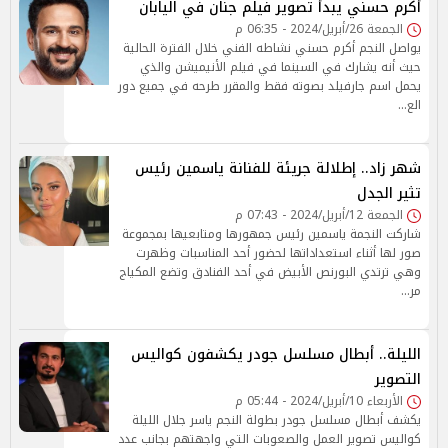
أكرم حسني يبدأ تصوير فيلم جنان في اليابان
الجمعة 26/أبريل/2024 - 06:35 م
يواصل النجم أكرم حسني نشاطه الفني خلال الفترة الحالية
حيث أنه يشارك في السينما في فيلم الأنيميشن والذي
يحمل اسم جارفيلد بصوته فقط والمقرر طرحه في جميع دور
الع…
شهر زاد.. إطلالة جريئة للفنانة ياسمين رئيس
تثير الجدل
الجمعة 12/أبريل/2024 - 07:43 م
شاركت النجمة ياسمين رئيس جمهورها ومتابعيها بمجموعة
صور لها أثناء استعداداتها لحضور أحد المناسبات وظهرت
وهي ترتدي البورنص الأبيض في أحد الفنادق وتضع المكياج
مر…
الليلة.. أبطال مسلسل جودر يكشفون كواليس
التصوير
الأربعاء 10/أبريل/2024 - 05:44 م
يكشف أبطال مسلسل جودر بطولة النجم ياسر جلال الليلة
كواليس تصوير العمل والصعوبات التي واجهتهم بجانب عدد