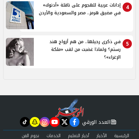
إدانات عربية للهجوم على ناقلة «أدنوك»
4
في مضيق هرمز.. مصر والسعودية والأردن
في ذكرى رحيلها.. من هم أزواج هند
5
رستم؟ ولماذا غضبت من لقب «ملكة
الإغراء»؟
العدد الورقي
tiktok
snapchat
instagram
youtube
twitter
facebook
newspaper
الرئيسية
الأخبار
أخبار التعليم
الخدمات
نجوم الفن