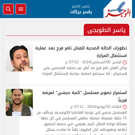
رئيس التحرير
ياسر بركات
ياسر الطوبجى
تطورات الحالة الصحية للفنان تامر فرج بعد عملية
استئصال المرارة
الإثنين 05/أغسطس/2024 - 07:32 م
وكان الفنان تامر فرج قد أعلن عبر حسابه الشخصي على
إنستجرام ، أنه سيخضع لعملية جراحية لاستئصال المرارة
استمرار تصوير مسلسل "كنبة حبشي" لعرضه
قريباً
الثلاثاء 30/يوليو/2024 - 07:22 م
المسلسل ينتمي إلى نوعية الفانتازيا الكوميدية، ويتألف من
15 حلقة منفصلة متصلة. يناقش المسلسل في كل حلقة
مشكلة تواجه البطل، كريم عفيفي، في سعيه لتحقيق
أحلامه وطموحاته، لكن الظروف غالباً ما تعانده بشكل