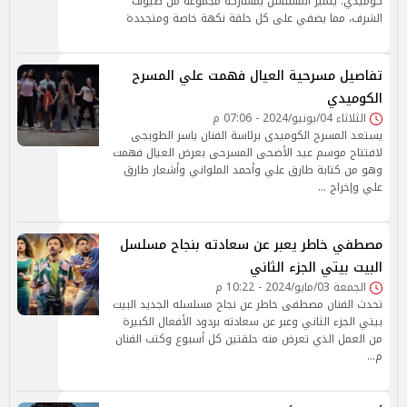
كوميدي. يتميز المسلسل بمشاركة مجموعة من ضيوف
الشرف، مما يضفي على كل حلقة نكهة خاصة ومتجددة
تفاصيل مسرحية العيال فهمت علي المسرح
الكوميدي
الثلاثاء 04/يونيو/2024 - 07:06 م
يستعد المسرح الكوميدى برئاسة الفنان ياسر الطوبجى
لافتتاح موسم عيد الأضحى المسرحى بعرض العيال فهمت
وهو من كتابة طارق علي وأحمد الملواني وأشعار طارق
علي وإخراج …
مصطفي خاطر يعبر عن سعادته بنجاح مسلسل
البيت بيتي الجزء الثاني
الجمعة 03/مايو/2024 - 10:22 م
تحدث الفنان مصطفى خاطر عن نجاح مسلسله الجديد البيت
بيتي الجزء الثاني وعبر عن سعادته بردود الأفعال الكبيرة
من العمل الذي تعرض منه حلقتين كل أسبوع وكتب الفنان
م…