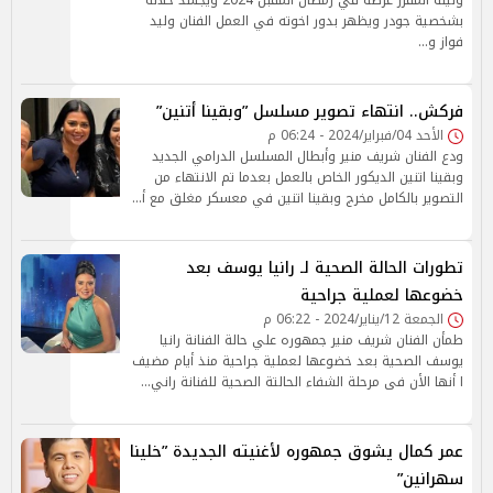
وليلة المقرر عرضه في رمضان المقبل 2024 ويجسد خلاله
بشخصية جودر ويظهر بدور اخوته في العمل الفنان وليد
فواز و…
فركش.. انتهاء تصوير مسلسل ”وبقينا أتنين”
الأحد 04/فبراير/2024 - 06:24 م
ودع الفنان شريف منير وأبطال المسلسل الدرامي الجديد
وبقينا اتنين الديكور الخاص بالعمل بعدما تم الانتهاء من
التصوير بالكامل مخرج وبقينا اتنين في معسكر مغلق مع أ…
تطورات الحالة الصحية لـ رانيا يوسف بعد
خضوعها لعملية جراحية
الجمعة 12/يناير/2024 - 06:22 م
طمأن الفنان شريف منير جمهوره علي حالة الفنانة رانيا
يوسف الصحية بعد خضوعها لعملية جراحية منذ أيام مضيف
ا أنها الأن فى مرحلة الشفاء الحالتة الصحية للفنانة راني…
عمر كمال يشوق جمهوره لأغنيته الجديدة ”خلينا
سهرانين”