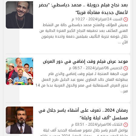
بعد نجاح فيلم درويلة .. محمد دياسطي: ”بحضر
لأعمال جديدة مفاجأة قريبًا”
السبت 24/فبراير/2024 - 10:27 م
يعيش المؤلف والمنتج محمد دياسطي حالة من النشاط
الفني المكثف بعد تحقيقه النجاح الكبير الفترة الحالية من
خلال خوضه تجربة التأليف بفيلمين دفعة واحدة يعرضون
الآن …
موعد عرض فيلم وقت إضافي في دور العرض
الخميس 08/فبراير/2024 - 08:57 م
قررت الجهة المنتجة لـ فيلم وقت إضافي والذي قام
ببطولته الفنان خالد الصاوي عمرو عبد الجليل طرح العمل
بدور العرض السينمائية في مصر والدول العربية بدءا من 14
فبر…
رمضان 2024.. تعرف على أشقاء ياسر جلال في
مسلسل ”ألف ليلة وليلة”
الثلاثاء 06/فبراير/2024 - 03:51 م
يواصل النجم ياسر جلال تصوير مسلسله الجديد ألف ليلة