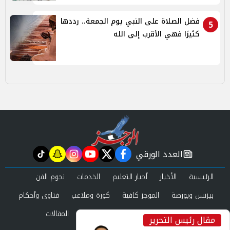
فضل الصلاة على النبي يوم الجمعة.. رددها
5
كثيرًا فهي الأقرب إلى الله
العدد الورقي
tiktok
snapchat
instagram
youtube
twitter
facebook
newspaper
الرئيسية
الأخبار
أخبار التعليم
الخدمات
نجوم الفن
بيزنس وبورصة
الموجز كافية
كورة وملاعب
فتاوى وأحكام
صحة وجمال
عرب وعالم
حوادث ومحاكم
المقالات
مقال رئيس التحرير
inst