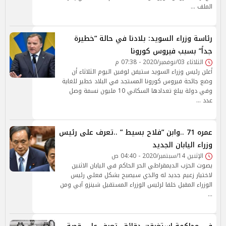
الملف …
رئاسة وزراء السويد: بلادنا في حالة ”خطيرة
جداً” بسبب فيروس كورونا
الثلاثاء 03/نوفمبر/2020 - 07:38 م
أعلن رئيس وزراء السويد ستيفن لوفين اليوم الثلاثاء أن
وضع جائحة فيروس كورونا المستجد في البلاد خطير للغاية
وفي دولة يبلغ تعدادها السكاني 10 مليون نسمة وصل
عدد …
عمره 71 ..وابن ”فلاح بسيط ” ..تعرف على رئيس
وزراء اليابان الجديد
الإثنين 14/سبتمبر/2020 - 04:40 ص
يصوت الحزب الديمقراطي الحر الحاكم في اليابان الاثنين
لاختيار زعيم جديد له والذي سيصبح بشكل فعلي رئيس
الوزراء المقبل خلفا لرئيس الوزراء المستقيل شينزو آبي ومن
…