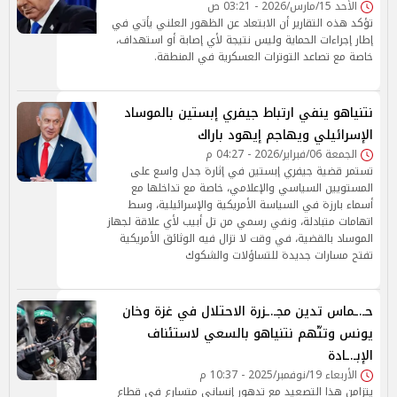
الأحد 15/مارس/2026 - 03:21 ص
تؤكد هذه التقارير أن الابتعاد عن الظهور العلني يأتي في
إطار إجراءات الحماية وليس نتيجة لأي إصابة أو استهداف،
خاصة مع تصاعد التوترات العسكرية في المنطقة.
نتنياهو ينفي ارتباط جيفري إبستين بالموساد
الإسرائيلي ويهاجم إيهود باراك
الجمعة 06/فبراير/2026 - 04:27 م
تستمر قضية جيفري إبستين في إثارة جدل واسع على
المستويين السياسي والإعلامي، خاصة مع تداخلها مع
أسماء بارزة في السياسة الأمريكية والإسرائيلية، وسط
اتهامات متبادلة، ونفي رسمي من تل أبيب لأي علاقة لجهاز
الموساد بالقضية، في وقت لا تزال فيه الوثائق الأمريكية
تفتح مسارات جديدة للتساؤلات والشكوك
حـ.ـماس تدين مجـ.ـزرة الاحتلال في غزة وخان
يونس وتتّهم نتنياهو بالسعي لاستئناف
الإبـ.ـادة
الأربعاء 19/نوفمبر/2025 - 10:37 م
يتزامن هذا التصعيد مع تدهور إنساني متسارع في قطاع