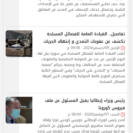
غزة، حيث تعاني المستشفيات من نقص حاد في الإمدادات
الطبية، وتتعطل خدمات الإسعاف في العديد من المناطق
التي تتعرض للاستهداف المتكرر.
تفاصيل.. القيادة العامة للفصائل المسلحة
تكشف عن عقوبات التعدي و إنتهاك الحريات
الإثنين 09/ديسمبر/2024 - 09:38 م
أعلنت القيادة العامة للفصائل المسلحة في سوريا بيان لها ،
اليوم الإثنين، عن عدد من الضوابط التنظيمية والعقوبات
المتعلقة بعدد من المخالفات وما وصفته بجرائم “تصفية
الحسابات” و “التعدي على الحريات” وفي السطور التالية
يستعرض الموجز قائمة الضوابط والعقوبات التي أقرتها
الفصائل المسلحة .
رئيس وزراء إيطاليا يقيل المسئول عن ملف
فيروس كورونا
السبت 07/نوفمبر/2020 - 06:04 م
أصدر رئيس الوزراء الإيطالي جوزيبي كونتي قرارا بإقالة
مفوض الصحة سافيريو كوتيتشيلي المسؤول عن التعامل
مع أزمة فيروس كورونا وذلك بسبب عدم كفاءته في إدارة