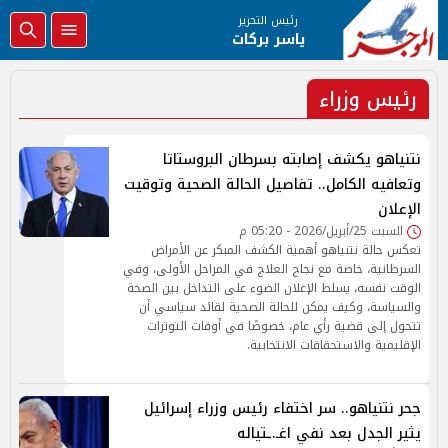
رئيس التحرير
ياسر بركات
رئيس وزراء
نتنياهو يكشف إصابته بسرطان البروستاتا
وتعافيه الكامل.. تفاصيل الحالة الصحية وتوقيت
الإعلان
السبت 25/أبريل/2026 - 05:20 م
تعكس حالة نتنياهو أهمية الكشف المبكر عن الأمراض
السرطانية، خاصة مع نجاح العلاج في المراحل الأولى، وفي
الوقت نفسه، يسلط الإعلان الضوء على التداخل بين الصحة
والسياسة، وكيف يمكن للحالة الصحية لقائد سياسي أن
تتحول إلى قضية رأي عام، خصوصًا في أوقات التوترات
الإقليمية والاستحقاقات الانتخابية.
جحر نتنياهو.. سر اختفاء رئيس وزراء إسرائيل
يثير الجدل بعد نفي اغـ.ـتياله