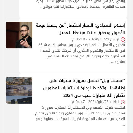
والذي يقع في مكان مميز وبالقرب من المحاور الاستراتيجية
بمدينة القاهرة الجديدة بإجمالي استثمارات تبلغ حوالي …
إسلام البغدادي: العقار استثمار آمن يحفظ قيمة
الأصول ويحقق عائدًا مرتفعًا للعميل
الإثنين 29/يناير/2024 - 05:18 م
أكد رجل الأعمال إسلام البغدادي رئيس مجلس إدارة شركة
ڨي للاستثمار والتطوير العقاري أن شركته تتبنى خطط ا
استثمارية جادة وقوية للارتفاع بمعدلات التنفيذ في
مشروعا…
”انفست ويل” تحتفل بمرور 5 سنوات على
إطلاقها.. وتخطط لإدارة استثمارات لمطورين
تتجاوز الـ3 مليارات جنيه فى 2024
الثلاثاء 23/يناير/2024 - 04:47 م
احتفلت شركة انفست ويل للاستشارات العقارية بمرور 5
سنوات على بدء عملها بالسوق العقاري ونجاحها في تقديم
العديد من الخدمات المتنوعة لكبريات الشركات العقارية وهو
…