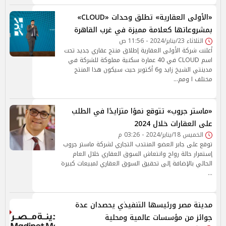
«الأولى العقارية» تطلق وحدات «CLOUD»
بمشروعاتها كعلامة مميزة في غرب القاهرة
الثلاثاء 23/يناير/2024 - 11:56 ص
أعلنت شركة الأولى العقارية إطلاق منتج عقاري جديد تحت
اسم CLOUD في 40 عمارة سكنية مملوكة للشركة في
مدينتي الشيخ زايد و6 أكتوبر حيث سيكون هذا المنتج
مختلف ا ومم…
«ماستر جروب» تتوقع نموًا متزايدًا في الطلب
على العقارات خلال 2024
الخميس 18/يناير/2024 - 03:26 م
توقع على جابر العضو المنتدب التجاري لشركة ماستر جروب
إستمرار حالة رواج وانتعاش السوق العقاري خلال العام
الحالي بالإضافة إلى تحقيق السوق العقاري لمبيعات كبيرة
…
مدينة مصر ورئيسها التنفيذي يحصدان عدة
جوائز من مؤسسات عالمية ومحلية