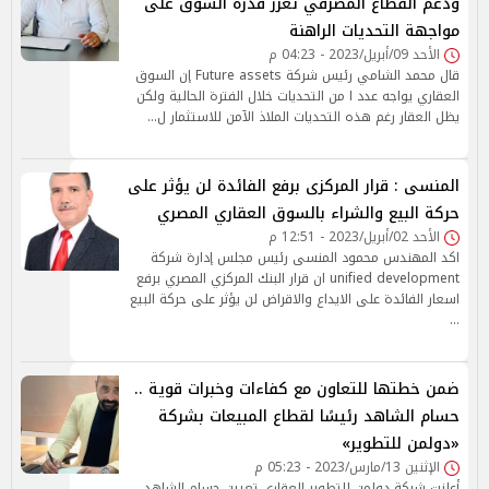
ودعم القطاع المصرفي تعزز قدرة السوق على
مواجهة التحديات الراهنة
الأحد 09/أبريل/2023 - 04:23 م
قال محمد الشامي رئيس شركة Future assets إن السوق
العقاري يواجه عدد ا من التحديات خلال الفترة الحالية ولكن
يظل العقار رغم هذه التحديات الملاذ الآمن للاستثمار ل…
المنسى : قرار المركزى برفع الفائدة لن يؤثر على
حركة البيع والشراء بالسوق العقاري المصري
الأحد 02/أبريل/2023 - 12:51 م
اكد المهندس محمود المنسى رئيس مجلس إدارة شركة
unified development ان قرار البنك المركزي المصري برفع
اسعار الفائدة على الايداع والاقراض لن يؤثر على حركة البيع
…
ضمن خطتها للتعاون مع كفاءات وخبرات قوية ..
حسام الشاهد رئيسًا لقطاع المبيعات بشركة
«دولمن للتطوير»
الإثنين 13/مارس/2023 - 05:23 م
أعلنت شركة دولمن للتطوير العقاري تعيين حسام الشاهد