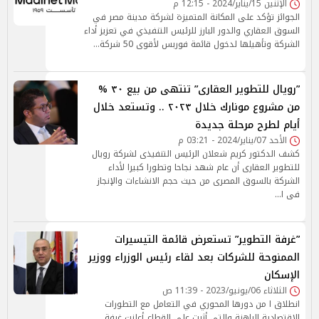
الإثنين 15/يناير/2024 - 12:15 م
الجوائز تؤكد على المكانة المتميزة لشركة مدينة مصر في
السوق العقاري والدور البارز للرئيس التنفيذي في تعزيز أداء
الشركة وتأهيلها لدخول قائمة فوربس لأقوى 50 شركة…
”رويال للتطوير العقارى” تنتهى من بيع ٣٠ %
من مشروع مونارك خلال ٢٠٢٣ .. وتستعد خلال
أيام لطرح مرحلة جديدة
الأحد 07/يناير/2024 - 03:21 م
كشف الدكتور كريم شعلان الرئيس التنفيذى لشركة رويال
للتطوير العقارى أن عام شهد نجاحا وتطورا كبيرا لأداء
الشركة بالسوق المصرى من حيث حجم الانشاءات والإنجاز
فى ا…
”غرفة التطوير” تستعرض قائمة التيسيرات
الممنوحة للشركات بعد لقاء رئيس الوزراء ووزير
الإسكان
الثلاثاء 06/يونيو/2023 - 11:39 ص
انطلاق ا من دورها المحوري في التعامل مع التطورات
الاقتصادية الراهنة والتي أثرت على القطاع أعلنت غرفة