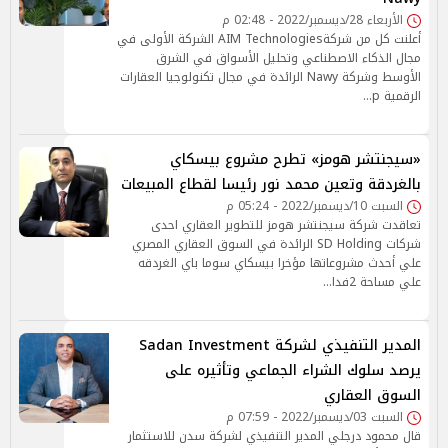
الأربعاء 28/ديسمبر/2022 - 02:48 م
أعلنت كل من شركةAIM Technologies الشركة الأولى في
مجال الذكاء الاصطناعي وتحليل الأسواق في الشرق
الأوسط وشركة Nawy الرائدة في مجال تكنولوجيا العقارات
الرقمية p…
«سيجنتشر هومز» تطرح مشروع بيسكاي
بالغردقة وتعين محمد نور رئيسا لقطاع المبيعات
السبت 10/ديسمبر/2022 - 05:24 م
تعاقدت شركة سيجنتشر هومز للتطوير العقاري احدى
شركات SD Holding الرائدة في السوق العقاري المصري
علي أحدث مشروعاتها مؤخرا بيسكاي سوما باي الغردقه
علي مساحة 2فدا…
المدير التنفيذي لشركة Sadan Investment
يرصد سلوك الشراء الجماعي وتأثيره على
السوق العقاري
السبت 03/ديسمبر/2022 - 07:59 م
قال محمود درجلي المدير التنفيذي لشركة سدن للاستثمار