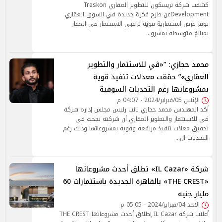
كشفت شركة تريسكون للتطوير العقاري Treskon
Developmentعن طرح فكرة جديدة في السوق العقاري
توفر فرص استثمارية قوية لراغبي الاستثمار في العقار
بمبالغ متوسطة بمشرو…
محمد حجازي: ”«ڨي للاستثمار والتطوير
العقاري»” حققت معدلات تنفيذ قوية
بمشروعاتها رغم التحديات السوقية
الإثنين 05/فبراير/2024 - 04:07 م
أكد المهندس محمد حجازي نائب رئيس مجلس إدارة شركة
ڨي للاستثمار والتطوير العقاري أن شركته نجحت في
تحقيق معلات تنفيذ مرتفعة وقوية بمشروعاتها وذلك رغم
التحديات ال…
شركة «IL Cazar» تطلق أحدث مشروعاتها
«THE CREST» بالقاهرة الجديدة باستثمارات 60
مليار جنيه
الأحد 04/فبراير/2024 - 05:05 م
أعلنت شركة IL Cazar إطلاق أحدث مشروعاتها THE CREST