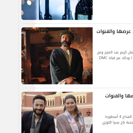
ن الحلقة 17.. موعد عرضها والقنوات
شاشين للفنان كريم عبد العزيز ومن
المقرر أن تعرض الحلقة في تمام الساعة 9 15 مساء ا وذلك عبر قناة DMC
18.. موعد عرضها والقنوات
تعرض قناة MBC مصر الليلة الحلقة 18 من مسلسل المداح 4 أسطورة
ية تاج يسرا اللوزي