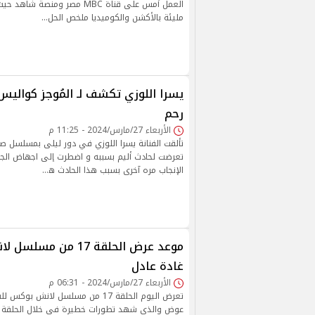
العمل أمس على قناة MBC مصر ومنص
مليئة بالأكشن والكوميديا ملخص الحل…
يسرا اللوزي تكشف لـ المُوجز كوال
رحم
الأربعاء 27/مارس/2024 - 11:25 م
تألقت الفنانة يسرا اللوزي في دور ليلى بمسلسل ص
تعرضت لحادث أليم بسببه و اضطرت إلى اجهاض الجن
الإنجاب مره آخرى بسبب هذا الحادث ه…
موعد عرض الحلقة 17 من
غادة عادل
الأربعاء 27/مارس/2024 - 06:31 م
تعرض اليوم الحلقة 17 من مسلسل لانش ب