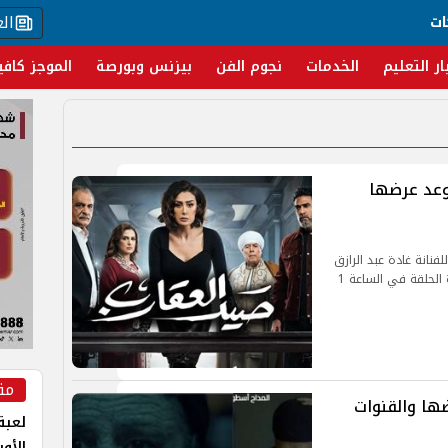
ال
ات
ار التعليم
الخدمات
نجوم الفن
بيزنس وبورصة
الموجز كافي
 العقارب الحلقة الـ19..موعد عرضها
لعقارب للفنانة غادة عبد الرازق
على قناة CBC الساعة 7 30 مساء ومن المقرر إعادة الحلقة في الساعة 1
مق
20.. موعد عرضها والقنوات
لعبة 
الأو