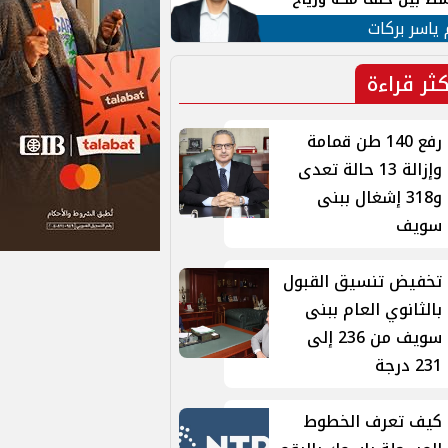
ان
 ياسر بركات
كثر قراءة
رفع 140 طن قمامة
وإزالة 13 حالة تعدى
و318 إشغال ببنى
سويف
تخفيض تنسيق القبول
بالثانوي العام ببنى
سويف من 236 إلى
231 درجة
كيف تعرف الخطوط