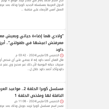
نجح النجم محمد 
الدول العربية بمسلسله الجديد كوبرا وذلك بعد عرض
العمل أمس الأربعاء على شاشة …
”ولادي هما إضاءة حياتي وبعيش مع
معرفتش اعيشها في طفولتي“.. أبرز 
داود
الخميس 28/مارس/2024 - 03:42 م
قال الفنان أحمد داود إنه لا ينبغي على أي شخص أن
مجريات حياته اليومية لأن ذلك غير صحيح وي عتبر خط
داودوأكد أحمد داود خلال ل…
مسلسل كوبرا الحلقة 2.. م
الناقلة لها وملخص الحلقة 1
الخميس 28/مارس/2024 - 11:08 ص
تصدر اسم مسلسل كوبرا تريند جوجل وذلك بعد عرض 