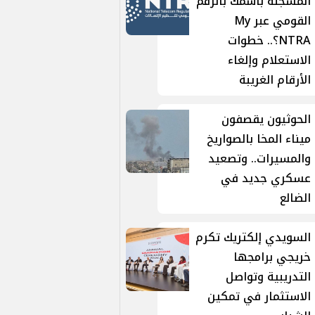
المسجلة باسمك بالرقم
القومي عبر My
NTRA؟.. خطوات
الاستعلام وإلغاء
الأرقام الغريبة
الحوثيون يقصفون
ميناء المخا بالصواريخ
والمسيرات.. وتصعيد
عسكري جديد في
الضالع
السويدي إلكتريك تكرم
خريجي برامجها
التدريبية وتواصل
الاستثمار في تمكين