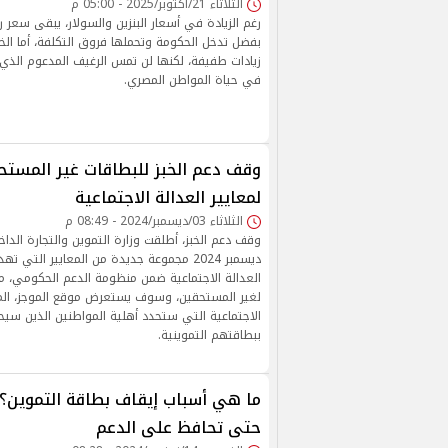
الثلاثاء 21/أكتوبر/2025 - 05:00 م
رغم الزيادة في أسعار البنزين والسولار، يبقى سعر
بفضل تدخل الحكومة وتحملها فروق التكلفة، أما ال
زيادات طفيفة، لكنها لن تمس الرغيف المدعوم الذي يع
في حياة المواطن المصري.
وقف دعم الخبز للبطاقات غير المستح
لمعايير العدالة الاجتماعية
الثلاثاء 03/ديسمبر/2024 - 08:49 م
وقف دعم الخبز، أطلقت وزارة التموين والتجارة الداخ
ديسمبر 2024 مجموعة جديدة من المعايير الت
العدالة الاجتماعية ضمن منظومة الدعم الحكومي، م
لغير المستحقين، وسوف يستعرض موقع الموجز، المعا
الاجتماعية التي ستحدد أهلية المواطنين الذين سيح
ببطاقتهم التموينية.
ما هي أسباب إيقاف بطاقة التموين؟..
حتى تحافظ على الدعم