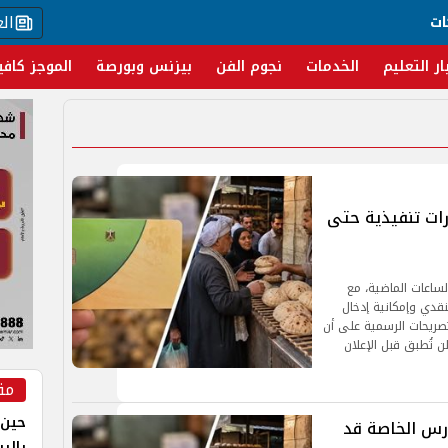
ال
ات
ار التعليم
الخدمات
نجوم الفن
بيزنس وبورصة
الموجز كافي
رات تنفيذية حتى
لساعات الماضية، مع
قدي وإمكانية إدخال
تصريحات الرسمية على أن
ن تُطبق قبل الإعلان
مق
حين 
ارس الخاصة قد
بالر