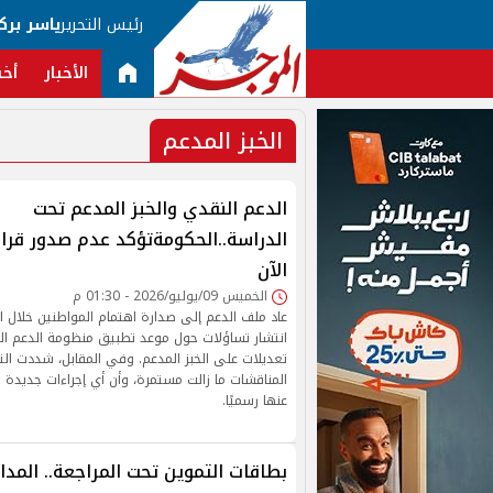
رئيس التحرير
ياسر برك
الأخبار
أخب
الخبز المدعم
الدعم النقدي والخبز المدعم تحت
الدراسة..الحكومةتؤكد عدم صدور قرا
الآن
الخميس 09/يوليو/2026 - 01:30 م
عاد ملف الدعم إلى صدارة اهتمام المواطنين خلال ا
انتشار تساؤلات حول موعد تطبيق منظومة الدعم الن
تعديلات على الخبز المدعم. وفي المقابل، شددت ال
المناقشات ما زالت مستمرة، وأن أي إجراءات جديدة ل
عنها رسميًا.
بطاقات التموين تحت المراجعة.. المد