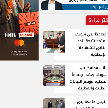
ية في الشارع التركي
 ياسر بركات
كثر قراءة
محافظ بنى سويف
يعتمد نتيجة الدور
الثاني للشهادة
الإعدادية
نائب محافظ بني
سويف يعقد اجتماعاً
لتنظيم مؤتمر النباتات
الطبية والعطرية
رئيس جامعة بني