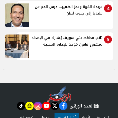
عربدة القوة وعجز الضمير... درس الدم من
4
قلنديا إلى جنوب لبنان
نائب محافظ بني سويف يُشارك في الإعداد
5
لمشروع قانون مُوّحد للإدارة المحلية
العدد الورقي
tiktok
snapchat
instagram
youtube
twitter
facebook
newspaper
الرئيسية
الأخبار
أخبار التعليم
الخدمات
نجوم الفن