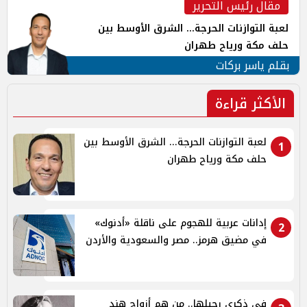
مقال رئيس التحرير
لعبة التوازنات الحرجة... الشرق الأوسط بين
حلف مكة ورياح طهران
بقلم ياسر بركات
الأكثر قراءة
لعبة التوازنات الحرجة... الشرق الأوسط بين
1
حلف مكة ورياح طهران
إدانات عربية للهجوم على ناقلة «أدنوك»
2
في مضيق هرمز.. مصر والسعودية والأردن
في ذكرى رحيلها.. من هم أزواج هند