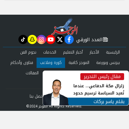
العدد الورقي
tiktok
snapchat
instagram
youtube
twitter
facebook
newspaper
الرئيسية
الأخبار
أخبار التعليم
الخدمات
نجوم الفن
بيزنس وبورصة
الموجز كافية
كورة وملاعب
فتاوى وأحكام
صحة وجمال
عرب وعالم
حوادث ومحاكم
المقالات
مقال رئيس التحرير
inst
العدد الورقي
زلزال مكة الدفاعي... عندما
تُعيد السياسة ترسيم حدود
من نحن
سياسة الخصوصية
اتصل بنا
الأمن القومي العربي
بقلم ياسر بركات
©2024 الموجز All Rights Reserved.
Powered by