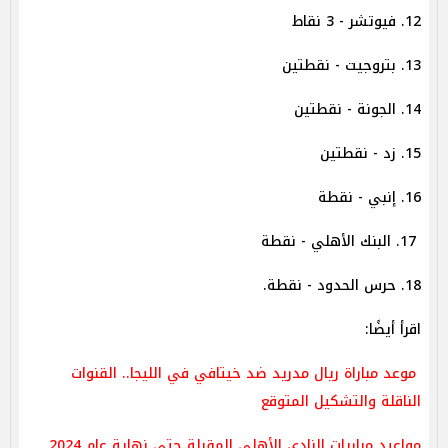
12. فيوتشر - 3 نقاط
13. بتروجيت - نقطتين
14. الجونة - نقطتين
15. زد - نقطتين
16. إنبي - نقطة
17. البنك الأهلي - نقطة
18. حرس الحدود - نقطة.
اقرأ أيضًا:
موعد مباراة ريال مدريد ضد خيتافي في الليجا.. القنوات
الناقلة والتشكيل المتوقع
مواعيد مباريات النادي الأهلي المقبلة حتى نهاية عام 2024..