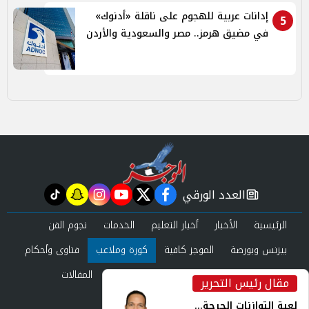
إدانات عربية للهجوم على ناقلة «أدنوك»
5
في مضيق هرمز.. مصر والسعودية والأردن
العدد الورقي
tiktok
snapchat
instagram
youtube
twitter
facebook
newspaper
الرئيسية
الأخبار
أخبار التعليم
الخدمات
نجوم الفن
بيزنس وبورصة
الموجز كافية
كورة وملاعب
فتاوى وأحكام
صحة وجمال
عرب وعالم
حوادث ومحاكم
المقالات
مقال رئيس التحرير
inst
العدد الورقي
لعبة التوازنات الحرجة...