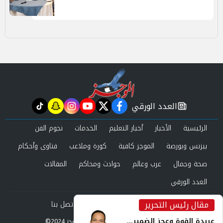
العدد الورقي
tiktok
snapchat
instagram
youtube
twitter
facebook
newspaper
الرئيسية
الأخبار
أخبار التعليم
الخدمات
نجوم الفن
بيزنس وبورصة
الموجز كافية
كورة وملاعب
فتاوى وأحكام
صحة وجمال
عرب وعالم
حوادث ومحاكم
المقالات
العدد الورقي
مقال رئيس التحرير
من نحن
سياسة الخصوصية
اتصل بنا
inst
عربدة القوة وعجز الضمير...
©2024 الموجز All Rights Reserved.