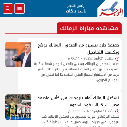
رئيس التحرير
ياسر بركات
مشاهده مباراة الزمالك
حقيقة طرد بيسيرو من الفندق.. الزمالك يوضح
ويكشف التفاصيل
الإثنين 21/أبريل/2025 - 06:11 م
أضاف المصدر أن الزمالك يسعى بالفعل لتوفير شقة سكنية
للمدرب بيسيرو خلال الفترة المقبلة، في إطار خطة لتأمين
مزيد من الاستقرار للجهاز الفني استعدادًا لما تبقى من
الموسم الكروي.
تشكيل الزمالك أمام بتروجيت في كأس عاصمة
مصر.. شيكابالا يقود الهجوم
الأحد 23/مارس/2025 - 09:11 م
كشف البرتغالي جوزيه بيسيرو، عن تشكيل الزمالك ضد
بتروجيت في مباراة اليوم، ضمن منافسات بطولة كأس