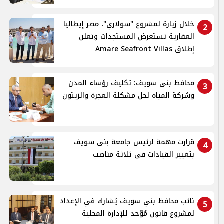
خلال زيارة لمشروع "سولاري"، مصر إيطاليا
2
العقارية تستعرض المستجدات وتعلن
إطلاق Amare Seafront Villas
محافظ بنى سويف: تكليف رؤساء المدن
3
وشركة المياه لحل مشكلة العجرة والزيتون
قرارت مهمة لرئيس جامعة بنى سويف
4
بتغيير القيادات فى ثلاثة مناصب
نائب محافظ بني سويف يُشارك في الإعداد
5
لمشروع قانون مُوّحد للإدارة المحلية