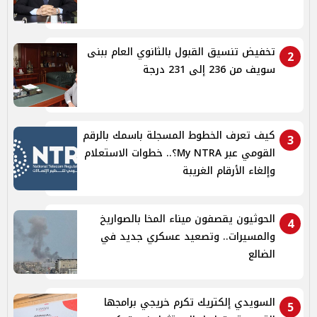
تخفيض تنسيق القبول بالثانوي العام ببنى
2
سويف من 236 إلى 231 درجة
كيف تعرف الخطوط المسجلة باسمك بالرقم
3
القومي عبر My NTRA؟.. خطوات الاستعلام
وإلغاء الأرقام الغريبة
الحوثيون يقصفون ميناء المخا بالصواريخ
4
والمسيرات.. وتصعيد عسكري جديد في
الضالع
السويدي إلكتريك تكرم خريجي برامجها
5