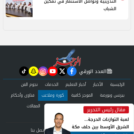
التدريبية وتواصل الاستثمار في تمكين
الشباب
العدد الورقي
tiktok
snapchat
instagram
youtube
twitter
facebook
newspaper
الرئيسية
الأخبار
أخبار التعليم
الخدمات
نجوم الفن
بيزنس وبورصة
الموجز كافية
كورة وملاعب
فتاوى وأحكام
صحة وجمال
عرب وعالم
حوادث ومحاكم
المقالات
مقال رئيس التحرير
inst
العدد الورقي
لعبة التوازنات الحرجة...
الشرق الأوسط بين حلف مكة
من نحن
سياسة الخصوصية
اتصل بنا