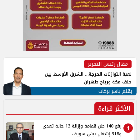
مقال رئيس التحرير
لعبة التوازنات الحرجة... الشرق الأوسط بين
حلف مكة ورياح طهران
بقلم ياسر بركات
الأكثر قراءة
رفع 140 طن قمامة وإزالة 13 حالة تعدى
1
و318 إشغال ببنى سويف