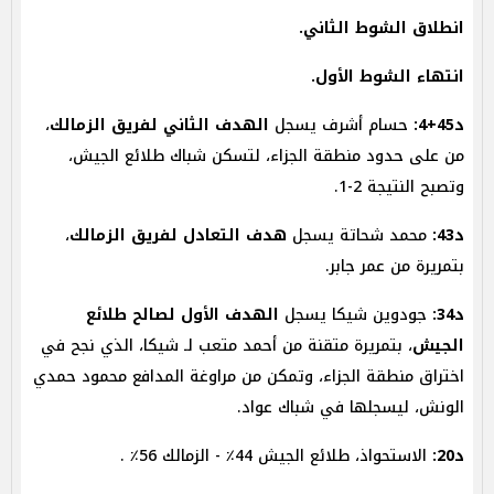
انطلاق الشوط الثاني.
انتهاء الشوط الأول.
د45+4:
حسام أشرف يسجل
الهدف الثاني لفريق الزمالك
،
من على حدود منطقة الجزاء، لتسكن شباك طلائع الجيش،
وتصبح النتيجة 2-1.
د43:
محمد شحاتة يسجل
هدف التعادل لفريق الزمالك
،
بتمريرة من عمر جابر.
د34:
جودوين شيكا يسجل
الهدف الأول لصالح طلائع
الجيش
، بتمريرة متقنة من أحمد متعب لـ شيكا، الذي نجح في
اختراق منطقة الجزاء، وتمكن من مراوغة المدافع محمود حمدي
الونش، ليسجلها في شباك عواد.
د20:
الاستحواذ، طلائع الجيش 44٪ - الزمالك 56٪ .