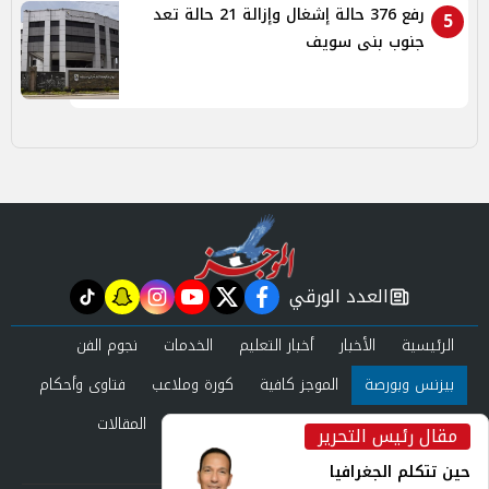
رفع 376 حالة إشغال وإزالة 21 حالة تعد
5
جنوب بنى سويف
العدد الورقي
tiktok
snapchat
instagram
youtube
twitter
facebook
newspaper
الرئيسية
الأخبار
أخبار التعليم
الخدمات
نجوم الفن
بيزنس وبورصة
الموجز كافية
كورة وملاعب
فتاوى وأحكام
صحة وجمال
عرب وعالم
حوادث ومحاكم
المقالات
مقال رئيس التحرير
inst
العدد الورقي
حين تتكلم الجغرافيا