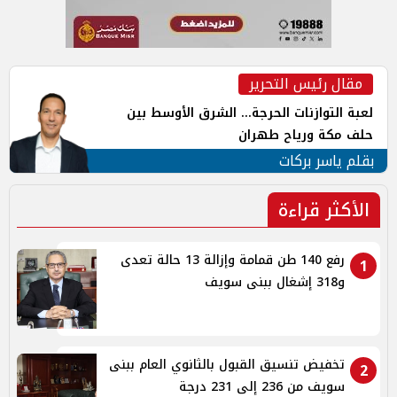
مقال رئيس التحرير
لعبة التوازنات الحرجة... الشرق الأوسط بين
حلف مكة ورياح طهران
بقلم ياسر بركات
الأكثر قراءة
رفع 140 طن قمامة وإزالة 13 حالة تعدى
1
و318 إشغال ببنى سويف
تخفيض تنسيق القبول بالثانوي العام ببنى
2
سويف من 236 إلى 231 درجة