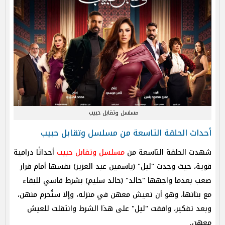
مسلسل وتقابل حبيب
أحداث الحلقة التاسعة من مسلسل وتقابل حبيب
شهدت الحلقة التاسعة من
مسلسل وتقابل حبيب
أحداثًا درامية
قوية، حيث وجدت "ليل" (ياسمين عبد العزيز) نفسها أمام قرار
صعب بعدما واجهها "خالد" (خالد سليم) بشرط قاسي للبقاء
مع بناتها، وهو أن تعيش معهن في منزله، وإلا ستُحرم منهن،
وبعد تفكير، وافقت "ليل" على هذا الشرط وانتقلت للعيش
معهن.