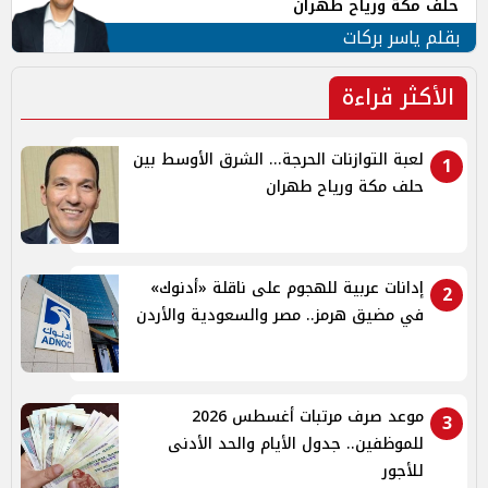
حلف مكة ورياح طهران
بقلم ياسر بركات
الأكثر قراءة
لعبة التوازنات الحرجة... الشرق الأوسط بين
1
حلف مكة ورياح طهران
إدانات عربية للهجوم على ناقلة «أدنوك»
2
في مضيق هرمز.. مصر والسعودية والأردن
موعد صرف مرتبات أغسطس 2026
3
للموظفين.. جدول الأيام والحد الأدنى
للأجور