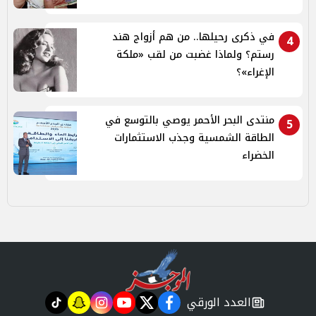
في ذكرى رحيلها.. من هم أزواج هند
4
رستم؟ ولماذا غضبت من لقب «ملكة
الإغراء»؟
منتدى البحر الأحمر يوصي بالتوسع في
5
الطاقة الشمسية وجذب الاستثمارات
الخضراء
العدد الورقي
tiktok
snapchat
instagram
youtube
twitter
facebook
newspaper