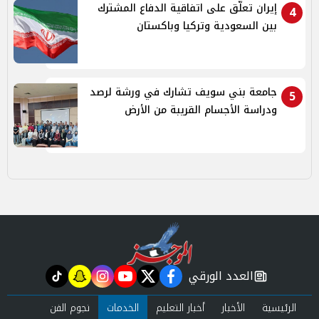
إيران تعلّق على اتفاقية الدفاع المشترك
4
بين السعودية وتركيا وباكستان
جامعة بني سويف تشارك في ورشة لرصد
5
ودراسة الأجسام القريبة من الأرض
العدد الورقي
tiktok
snapchat
instagram
youtube
twitter
facebook
newspaper
الرئيسية
الأخبار
أخبار التعليم
الخدمات
نجوم الفن