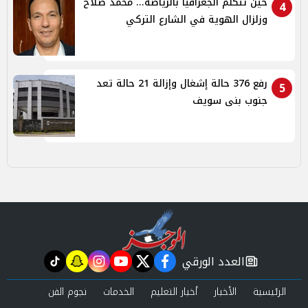
حين تتكلم الجغرافيا بالرياضة... محمد صلاح
4
وزلزال الهوية في الشارع التركي
رفع 376 حالة إشغال وإزالة 21 حالة تعد
5
جنوب بنى سويف
العدد الورقي
tiktok
snapchat
instagram
youtube
twitter
facebook
newspaper
الرئيسية
الأخبار
أخبار التعليم
الخدمات
نجوم الفن