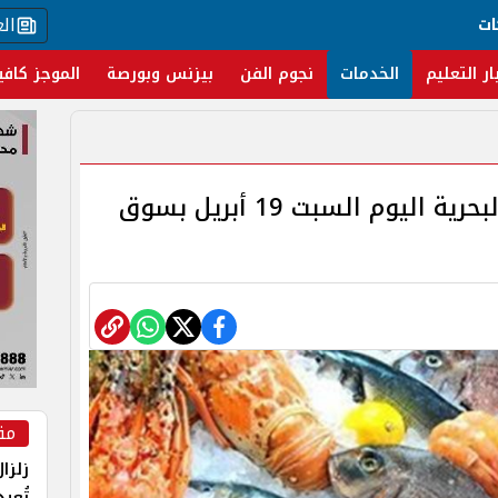
ال
ات
ار التعليم
الخدمات
نجوم الفن
بيزنس وبورصة
الموجز كافي
أسعار السمك والمأكولات البحرية اليوم السبت 19 أبريل بسوق
مق
زلزا
تُعي