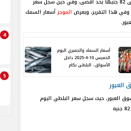
تراوحت أسعار البلطي ما بين 30 إلى 82 جنيها بحد أقصى، وفي حين سجل سعر
الموجز
أسعار السمك
4
أسعار السمك والجمبري اليوم
الخميس 10-4-2025 داخل
الأسواق.. البلطى بكام
5
 العبور
ق العبور، حيث سجل سعر البلطي اليوم