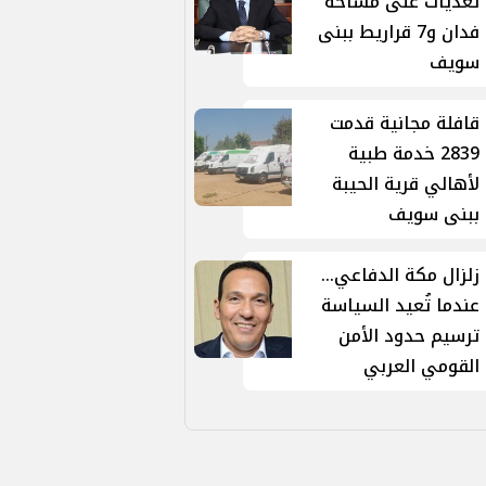
تعديات على مساحة
فدان و7 قراريط ببنى
سويف
قافلة مجانية قدمت
2839 خدمة طبية
لأهالي قرية الحيبة
ببنى سويف
زلزال مكة الدفاعي...
عندما تُعيد السياسة
ترسيم حدود الأمن
القومي العربي