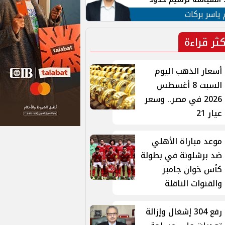
ن القومي العربي
 ياسر بركات
كثر قراءة
أسعار الذهب اليوم
السبت 8 أغسطس
2026 في مصر.. وسعر
عيار 21
موعد مباراة الأهلي
ضد برشلونة في بطولة
كأس خوان جامبر
والقنوات الناقلة
رفع 304 إشغال وإزالة