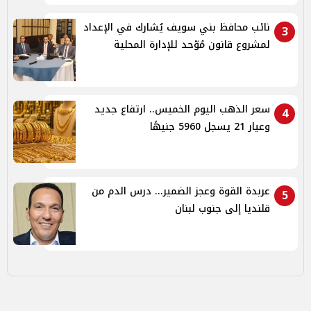
نائب محافظ بني سويف يُشارك في الإعداد
3
لمشروع قانون مُوّحد للإدارة المحلية
سعر الذهب اليوم الخميس.. ارتفاع جديد
4
وعيار 21 يسجل 5960 جنيهًا
عربدة القوة وعجز الضمير... درس الدم من
5
قلنديا إلى جنوب لبنان