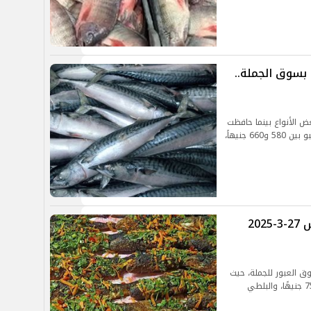
يوم الجمعة 28 مارس بسوق الجملة..
ض الأنواع بينما حافظت
أخرى على استقرارها، وسجل سعر كيلو الجمبري جامبو بين 580 و660 جنيهاً،
أسعار السمك والجمبرى اليوم الخميس 27-3-2025
ق العبور للجملة، حيث
تراوح سعر كيلو السمك البلطي ممتاز بين 70 إلى 75 جنيهًا، والبلطي