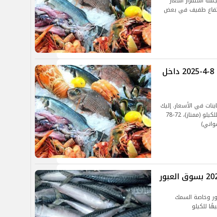
سوق العبور للجمله استقرار أسعار
ارتفاع طفيف في بعض
أسعار السمك والجمبري اليوم الثلاثاء 8-4-2025 داخل
نات في الأسعار. إليك
آخر الأسعار في سوق العبور البلطي : 80-96 جنيه للكيلو (ممتاز)، 72-78
 في سوق العبور وخاصة السمك