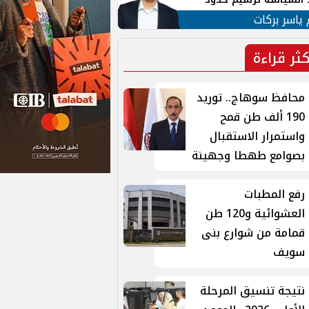
ن القومي العربي
 ياسر بركات
كثر قراءة
محافظ سوهاج.. توريد
190 ألف طن قمح
واستمرار الاستقبال
بصوامع طهطا وجهينة
رفع المطبات
العشوائية و120 طن
قمامة من شوارع بنى
سويف
نتيجة تنسيق المرحلة