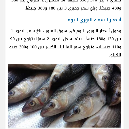
جمبري 1 بين 510 و550 جنيهًا، أما الجمبري 2، فتراوح بين 380
و480 جنيهًا، وبلغ سعر جمبري 3 بين 180 و380 جنيهًا.
أسعار السمك البوري اليوم
وحول أسعار البوري اليوم في سوق العبور ، بلغ سعر البوري 1
بين 130 و180 جنيهًا، بينما سجل البوري 2 سعرًا يتراوح بين 90
و110 جنيهات، وتراوح سعر المازليا ـ الكشر بين 100 و300 جنيه
للكيلو.