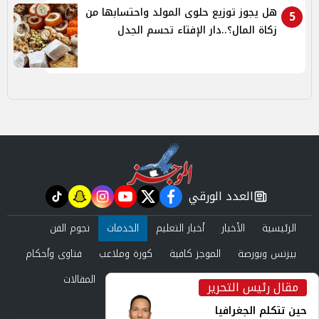
هل يجوز توزيع حلوى المولد واحتسابها من
5
زكاة المال؟..دار الإفتاء تحسم الجدل
العدد الورقي
tiktok
snapchat
instagram
youtube
twitter
facebook
newspaper
الرئيسية
الأخبار
أخبار التعليم
الخدمات
نجوم الفن
بيزنس وبورصة
الموجز كافية
كورة وملاعب
فتاوى وأحكام
صحة وجمال
عرب وعالم
حوادث ومحاكم
المقالات
مقال رئيس التحرير
inst
العدد الورقي
حين تتكلم الجغرافيا