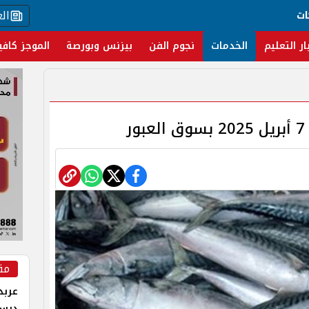
ال
ات
ار التعليم
الخدمات
نجوم الفن
بيزنس وبورصة
الموجز كافي
ر
مق
عربد
درس 