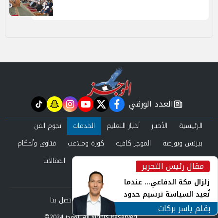
العدد الورقي
tiktok
snapchat
instagram
youtube
twitter
facebook
newspaper
الرئيسية
الأخبار
أخبار التعليم
الخدمات
نجوم الفن
بيزنس وبورصة
الموجز كافية
كورة وملاعب
فتاوى وأحكام
صحة وجمال
عرب وعالم
حوادث ومحاكم
المقالات
مقال رئيس التحرير
inst
العدد الورقي
زلزال مكة الدفاعي... عندما
تُعيد السياسة ترسيم حدود
من نحن
سياسة الخصوصية
اتصل بنا
الأمن القومي العربي
بقلم ياسر بركات
©2024 الموجز All Rights Reserved.