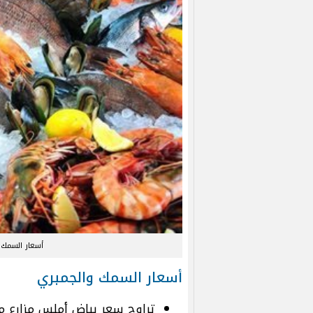
أسعار السمك وا
أسعار السمك والجمبري
تراوح سعر بياض أملس مزارع من 40 إلى 100 جنيه للك