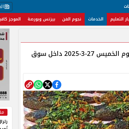
ال
ات
ار التعليم
الخدمات
نجوم الفن
بيزنس وبورصة
الموجز كافي
أسعار السمك والجمبرى اليوم الخميس 27-3-2025 داخل سوق
مق
زلزا
تُعي