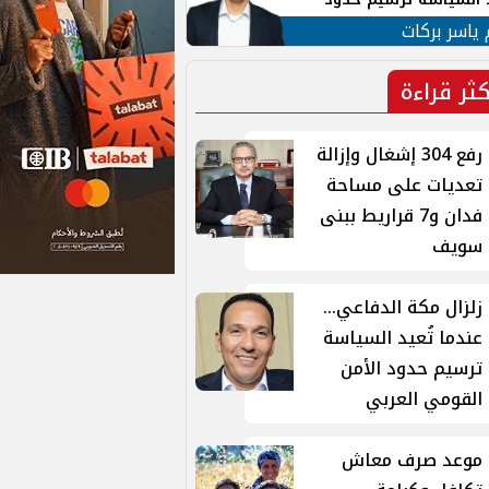
ن القومي العربي
 ياسر بركات
كثر قراءة
رفع 304 إشغال وإزالة
تعديات على مساحة
فدان و7 قراريط ببنى
سويف
زلزال مكة الدفاعي...
عندما تُعيد السياسة
ترسيم حدود الأمن
القومي العربي
موعد صرف معاش