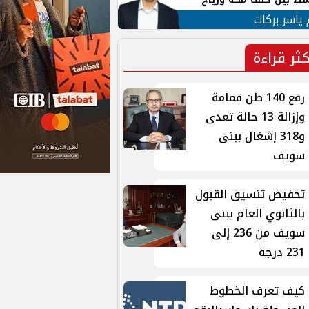
ان
 ياسر بركات
كثر قراءة
رفع 140 طن قمامة
وإزالة 13 حالة تعدى
و318 إشغال ببنى
سويف
تخفيض تنسيق القبول
بالثانوي العام ببنى
سويف من 236 إلى
231 درجة
كيف تعرف الخطوط