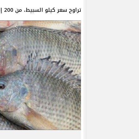
تراوح سعر كيلو السبيط، من 200 إلى 350 جنيهًا.