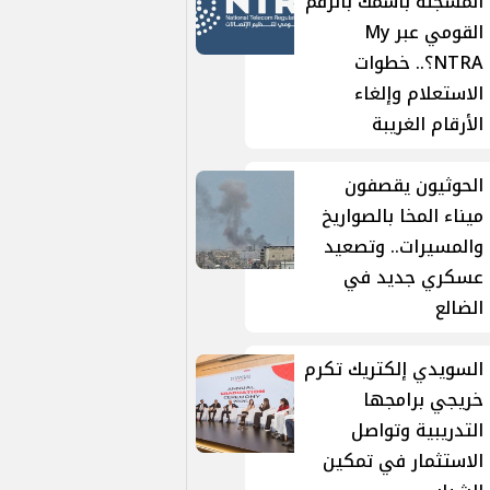
المسجلة باسمك بالرقم
القومي عبر My
NTRA؟.. خطوات
الاستعلام وإلغاء
الأرقام الغريبة
الحوثيون يقصفون
ميناء المخا بالصواريخ
والمسيرات.. وتصعيد
عسكري جديد في
الضالع
السويدي إلكتريك تكرم
خريجي برامجها
التدريبية وتواصل
الاستثمار في تمكين