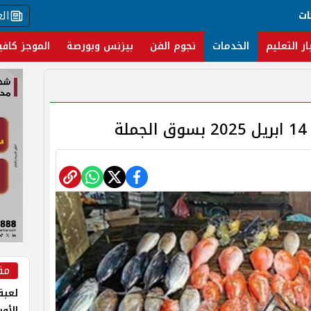
ال
ات
ار التعليم
الخدمات
نجوم الفن
بيزنس وبورصة
الموجز كافي
ة
مق
لعبة 
الأو