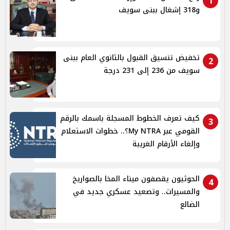
1
و318 إشغال ببنى سويف
تخفيض تنسيق القبول بالثانوي العام ببنى
2
سويف من 236 إلى 231 درجة
كيف تعرف الخطوط المسجلة باسمك بالرقم
3
القومي عبر My NTRA؟.. خطوات الاستعلام
وإلغاء الأرقام الغريبة
الحوثيون يقصفون ميناء المخا بالصواريخ
4
والمسيرات.. وتصعيد عسكري جديد في
الضالع