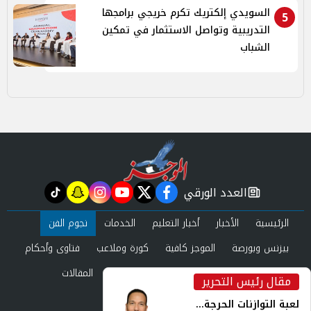
السويدي إلكتريك تكرم خريجي برامجها
5
التدريبية وتواصل الاستثمار في تمكين
الشباب
العدد الورقي
tiktok
snapchat
instagram
youtube
twitter
facebook
newspaper
الرئيسية
الأخبار
أخبار التعليم
الخدمات
نجوم الفن
بيزنس وبورصة
الموجز كافية
كورة وملاعب
فتاوى وأحكام
صحة وجمال
عرب وعالم
حوادث ومحاكم
المقالات
مقال رئيس التحرير
inst
العدد الورقي
لعبة التوازنات الحرجة...