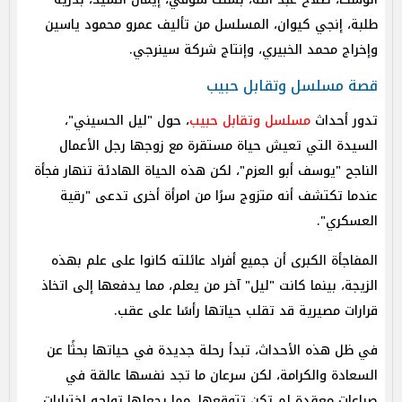
طلبة، إنجي كيوان، المسلسل من تأليف عمرو محمود ياسين
وإخراج محمد الخبيري، وإنتاج شركة سينرجي.
قصة مسلسل وتقابل حبيب
تدور أحداث
مسلسل وتقابل حبيب
، حول "ليل الحسيني"،
السيدة التي تعيش حياة مستقرة مع زوجها رجل الأعمال
الناجح "يوسف أبو العزم"، لكن هذه الحياة الهادئة تنهار فجأة
عندما تكتشف أنه متزوج سرًا من امرأة أخرى تدعى "رقية
العسكري".
المفاجأة الكبرى أن جميع أفراد عائلته كانوا على علم بهذه
الزيجة، بينما كانت "ليل" آخر من يعلم، مما يدفعها إلى اتخاذ
قرارات مصيرية قد تقلب حياتها رأسًا على عقب.
في ظل هذه الأحداث، تبدأ رحلة جديدة في حياتها بحثًا عن
السعادة والكرامة، لكن سرعان ما تجد نفسها عالقة في
صراعات معقدة لم تكن تتوقعها، مما يجعلها تواجه اختبارات