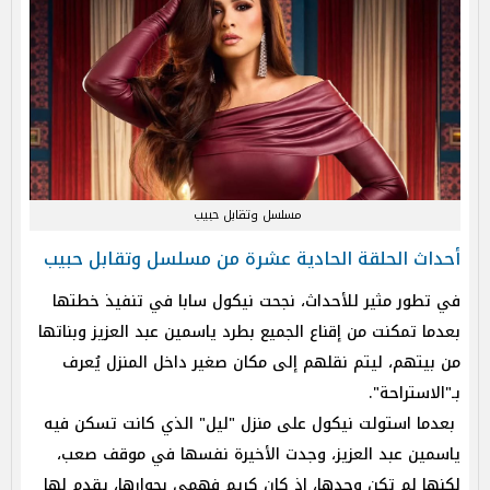
مسلسل وتقابل حبيب
أحداث الحلقة الحادية عشرة من مسلسل وتقابل حبيب
في تطور مثير للأحداث، نجحت نيكول سابا في تنفيذ خطتها
بعدما تمكنت من إقناع الجميع بطرد ياسمين عبد العزيز وبناتها
من بيتهم، ليتم نقلهم إلى مكان صغير داخل المنزل يُعرف
بـ"الاستراحة".
بعدما استولت نيكول على منزل "ليل" الذي كانت تسكن فيه
ياسمين عبد العزيز، وجدت الأخيرة نفسها في موقف صعب،
لكنها لم تكن وحدها، إذ كان كريم فهمي بجوارها، يقدم لها