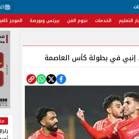
ال
ات
ار التعليم
الخدمات
نجوم الفن
بيزنس وبورصة
الموجز كافي
إنبي في بطولة كأس العاصمة
مق
زلزا
تُعي