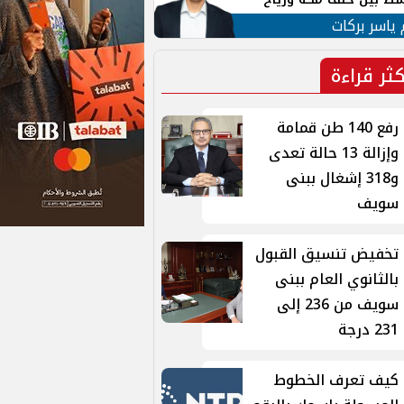
ان
 ياسر بركات
كثر قراءة
رفع 140 طن قمامة
وإزالة 13 حالة تعدى
و318 إشغال ببنى
سويف
تخفيض تنسيق القبول
بالثانوي العام ببنى
سويف من 236 إلى
231 درجة
كيف تعرف الخطوط