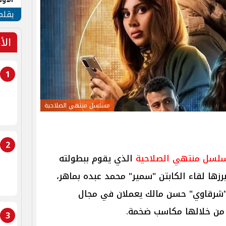
طهر
بقلم
الأ
1
مسلسل منتهي الصلاحية
2
لسل منتهي الصلاحية
الذي يقوم ببطولته
رزها لقاء الكابتن "سمير" محمد عبده بماهر،
و"شرقاوي" حسن مالك يعملان في مجال
ان من خلالها مكاسب ضخمة.
3