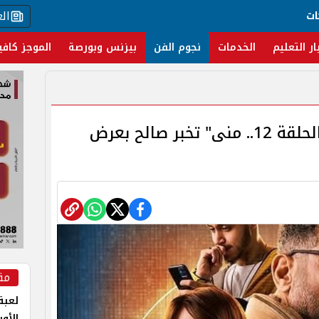
ال
ات
ار التعليم
الخدمات
نجوم الفن
بيزنس وبورصة
الموجز كافي
مسلسل منتهي الصلاحية الحلقة 12.. منى" تخبر صالح بعرض
مق
لعبة 
الأو