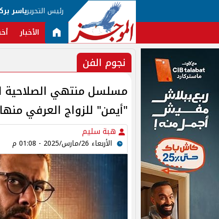
رئيس التحرير
ياسر برك
الأخبار
أخب
نجوم الفن
"أيمن" للزواج العرفي منها
هبة سليم
الأربعاء 26/مارس/2025 - 01:08 م