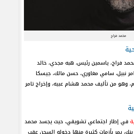
محمد فراج
ية
مد فراج، ياسمين رئيس، هبه مجدي، خالد
تامر نبيل، سامي مغاوري، حسن مالك، جيسكا
 وهو من تأليف محمد هشام عبيه، وإخراج تامر
ة
ة
في إطار اجتماعي تشويقي، حيث يجسد محمد
نك، يمر بأزمات كثيرة منها دخوله السجن عقب