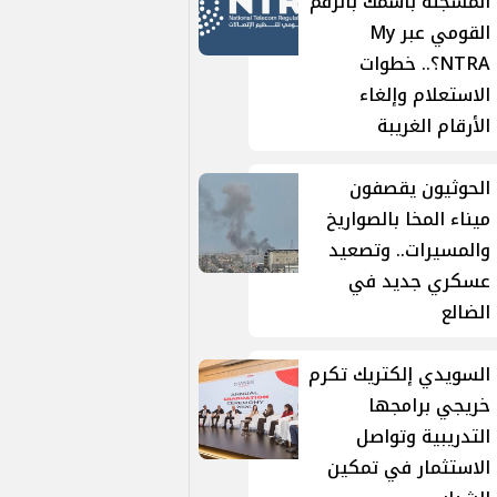
المسجلة باسمك بالرقم
القومي عبر My
NTRA؟.. خطوات
الاستعلام وإلغاء
الأرقام الغريبة
الحوثيون يقصفون
ميناء المخا بالصواريخ
والمسيرات.. وتصعيد
عسكري جديد في
الضالع
السويدي إلكتريك تكرم
خريجي برامجها
التدريبية وتواصل
الاستثمار في تمكين