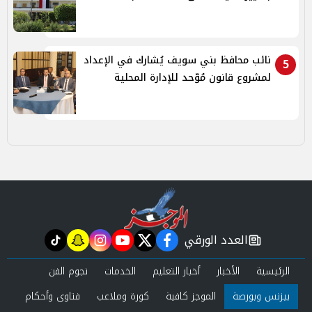
نائب محافظ بني سويف يُشارك في الإعداد
5
لمشروع قانون مُوّحد للإدارة المحلية
العدد الورقي
tiktok
snapchat
instagram
youtube
twitter
facebook
newspaper
الرئيسية
الأخبار
أخبار التعليم
الخدمات
نجوم الفن
بيزنس وبورصة
الموجز كافية
كورة وملاعب
فتاوى وأحكام