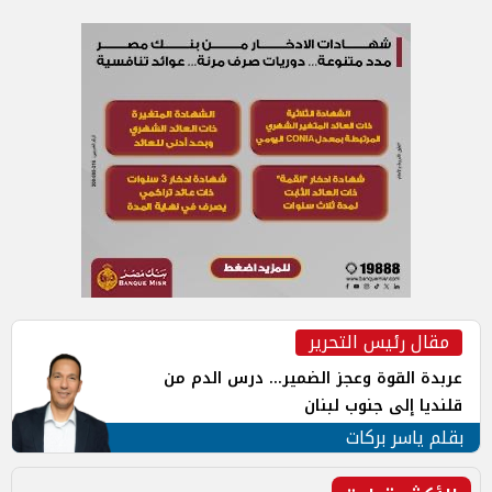
مقال رئيس التحرير
عربدة القوة وعجز الضمير... درس الدم من
قلنديا إلى جنوب لبنان
بقلم ياسر بركات