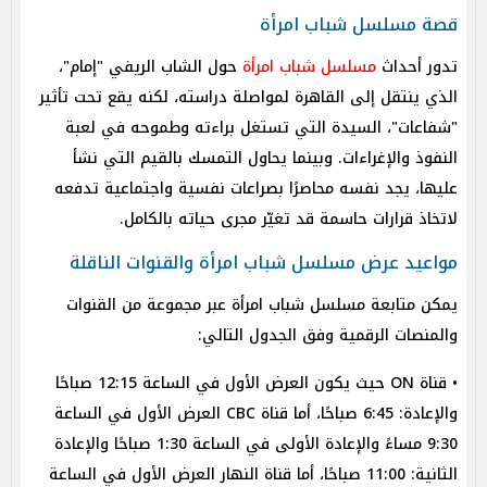
قصة مسلسل شباب امرأة
تدور أحداث
مسلسل شباب امرأة
حول الشاب الريفي "إمام"،
الذي ينتقل إلى القاهرة لمواصلة دراسته، لكنه يقع تحت تأثير
"شفاعات"، السيدة التي تستغل براءته وطموحه في لعبة
النفوذ والإغراءات. وبينما يحاول التمسك بالقيم التي نشأ
عليها، يجد نفسه محاصرًا بصراعات نفسية واجتماعية تدفعه
لاتخاذ قرارات حاسمة قد تغيّر مجرى حياته بالكامل.
مواعيد عرض مسلسل شباب امرأة والقنوات الناقلة
يمكن متابعة مسلسل شباب امرأة عبر مجموعة من القنوات
والمنصات الرقمية وفق الجدول التالي:
• قناة ON حيث يكون العرض الأول في الساعة 12:15 صباحًا
والإعادة: 6:45 صباحًا، أما قناة CBC العرض الأول في الساعة
9:30 مساءً والإعادة الأولى في الساعة 1:30 صباحًا والإعادة
الثانية: 11:00 صباحًا، أما قناة النهار العرض الأول في الساعة