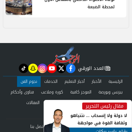
لمحطة الضبعة
العدد الورقي
tiktok
snapchat
instagram
youtube
twitter
facebook
newspaper
الرئيسية
الأخبار
أخبار التعليم
الخدمات
نجوم الفن
بيزنس وبورصة
الموجز كافية
كورة وملاعب
فتاوى وأحكام
صحة وجمال
عرب وعالم
حوادث ومحاكم
المقالات
مقال رئيس التحرير
inst
العدد الورقي
لا دولة ولا إنسحاب ... نتنياهو
وثقافة القوة في مواجهة
من نحن
سياسة الخصوصية
اتصل بنا
المجهول
بقلم ياسر بركات