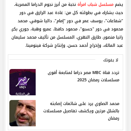
يضم
مسلسل شباب امرأة
نخبة من أبرز نجوم الدراما المصرية،
حيث يشارك في بطولته كل من: غادة عبد الرازق في دور
"شفاعات"، يوسف عمر في دور "إمام"، داليا شوقي، محمد
محمود في دور "حسبو"، محمود حافظ، عمرو وهبة، جوري بكر،
رانيا منصور، طارق النهري، المسلسل من تأليف محمد سليمان
عبد المالك، وإخراج أحمد حسن، وإنتاج شركة فينومينا.
لا يفوتك
تردد قناة MBC مصر دراما لمتابعة أقوى
مسلسلات رمضان 2025
محمد الصاوي يرد على شائعات إصابته
بالشلل مرتين ويكشف تفاصيل مسلسلات
رمضان