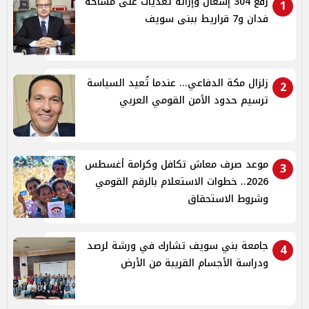
رفع 304 إشغال وإزالة تعديات على مساحة
1
فدان و7 قراريط ببنى سويف
زلزال مكة الدفاعي... عندما تُعيد السياسة
2
ترسيم حدود الأمن القومي العربي
موعد صرف معاش تكافل وكرامة أغسطس
3
2026.. خطوات الاستعلام بالرقم القومي
وشروط الاستحقاق
جامعة بني سويف تشارك في ورشة لرصد
4
ودراسة الأجسام القريبة من الأرض