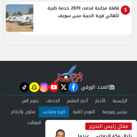
قافلة مجانية قدمت 2839 خدمة طبية
5
لأهالي قرية الحيبة ببنى سويف
العدد الورقي
tiktok
snapchat
instagram
youtube
twitter
facebook
newspaper
الرئيسية
الأخبار
أخبار التعليم
الخدمات
نجوم الفن
بيزنس وبورصة
الموجز كافية
كورة وملاعب
فتاوى وأحكام
صحة وجمال
عرب وعالم
حوادث ومحاكم
المقالات
مقال رئيس التحرير
inst
العدد الورقي
زلزال مكة الدفاعي... عندما