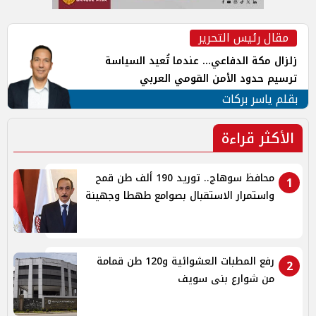
مقال رئيس التحرير
زلزال مكة الدفاعي... عندما تُعيد السياسة
ترسيم حدود الأمن القومي العربي
بقلم ياسر بركات
الأكثر قراءة
محافظ سوهاج.. توريد 190 ألف طن قمح
1
واستمرار الاستقبال بصوامع طهطا وجهينة
رفع المطبات العشوائية و120 طن قمامة
2
من شوارع بنى سويف