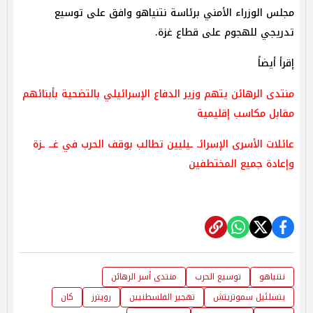
مجلس الوزراء الأمني برئاسة نتنياهو وافق على توسيع
تدريجي للهجوم على قطاع غزة.
إقرأ أيضاً
منتدى الرهائن يتهم وزير الدفاع الإسرائيلي بالتضحية بأبنائهم
مقابل مكاسب إقليمية
عائلات الأسرى الإسرائـ ـيليين تطالب بوقف الحرب في غــ ـزة
وإعادة جميع المختطفين
نتنياهو
توسيع الحرب
منتدى أسر الرهائن
بتسلئيل سموتريتش
تهجير الفلسطنيين
رويترز
كان