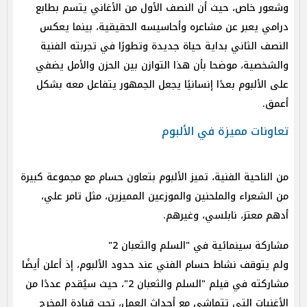
وشعور خاص، حيث أن النصف الأول من الأغاني يتسم بطابع
درامي يعبر عن مشاعره وأحاسيسه الحقيقية، بينما يعكس
النصف الثاني بداية حياة جديدة وتطورًا في تجربته الفنية
والشخصية، موضحا بأن هذا التوازن بين الحزن والأمل يضفي
على الألبوم بعدًا إنسانيًا يجعل الجمهور يتفاعل معه بشكل
أعمق.
تعاونات مميزة في الألبوم
من الناحية الفنية، تميز الألبوم بتعاون حسام مع مجموعة كبيرة
من الشعراء والملحنين والموزعين المميزين، مثل تامر علي،
أدهم معتز، نابلسي، وغيرهم.
مشاركة سينمائية في "السلم والثعبان 2"
ولم يتوقف نشاط حسام الفني عند حدود الألبوم، إذ أعلن أيضًا
مشاركته في فيلم "السلم والثعبان 2"، حيث سيُقدم عددًا من
الأغنيات التي تتماشى مع أحداث العمل، تحت قيادة المخرج