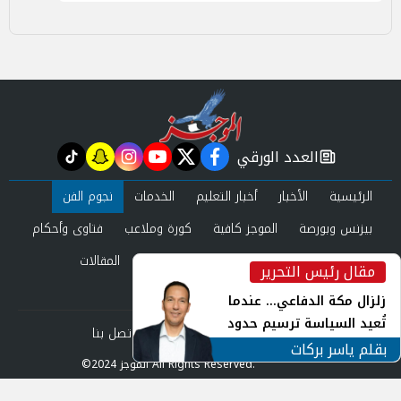
العدد الورقي
tiktok
snapchat
instagram
youtube
twitter
facebook
newspaper
الرئيسية
الأخبار
أخبار التعليم
الخدمات
نجوم الفن
بيزنس وبورصة
الموجز كافية
كورة وملاعب
فتاوى وأحكام
صحة وجمال
عرب وعالم
حوادث ومحاكم
المقالات
مقال رئيس التحرير
inst
العدد الورقي
زلزال مكة الدفاعي... عندما
تُعيد السياسة ترسيم حدود
من نحن
سياسة الخصوصية
اتصل بنا
الأمن القومي العربي
بقلم ياسر بركات
©2024 الموجز All Rights Reserved.
Powered by