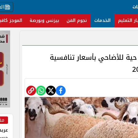
ال
ات
ار التعليم
الخدمات
نجوم الفن
بيزنس وبورصة
الموجز كافي
ا حية للأضاحي بأسعار تنافسية
مق
عربد
درس 