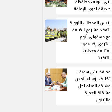
بني سويف محافظة
صديقة لذوي الإعاقة
رئيس المحطات النووية
يتفقد مشروع الضبعة
مع مسؤولي أتوم
ستروي إكسبورت
لمتابعة معدلات
التنفيذ
محافظ بنى سويف:
تكليف رؤساء المدن
وشركة المياه لحل
مشكلة العجرة
والزيتون