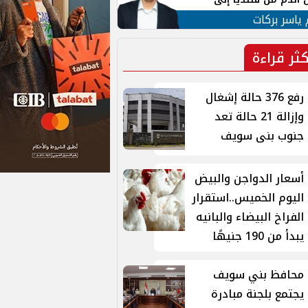
 لبنان
 ياسر بركات
كثر قراءة
رفع 376 حالة إشغال
وإزالة 21 حالة تعد
جنوب بنى سويف
أسعار الدواجن والبيض
اليوم الخميس..استقرار
الفراخ البيضاء والبانيه
يبدأ من 190 جنيهًا
محافظ بني سويف
يجتمع بلجنة مبادرة