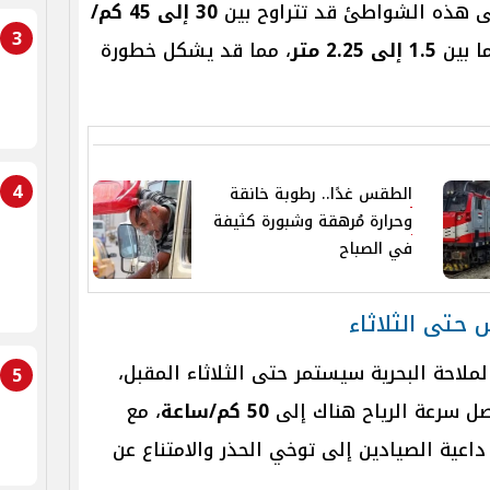
لى هذه الشواطئ قد تتراوح بين
30 إلى 45 كم/
3
ما بين
1.5 إلى 2.25 متر
، مما قد يشكل خطورة
4
الطقس غدًا.. رطوبة خانقة
وحرارة مُرهقة وشبورة كثيفة
في الصباح
 حتى الثلاثاء
لاحة البحرية سيستمر حتى الثلاثاء المقبل،
5
 سرعة الرياح هناك إلى
50 كم/ساعة
، مع
 داعية الصيادين إلى توخي الحذر والامتناع عن