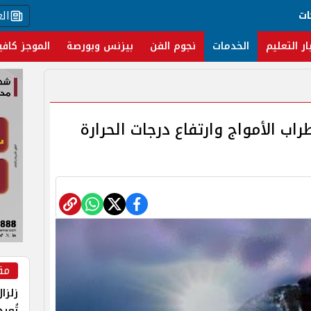
ال
ات
ار التعليم
الخدمات
نجوم الفن
بيزنس وبورصة
الموجز كافي
راب الأمواج وارتفاع درجات الحرارة
مق
زلزا
تُعي