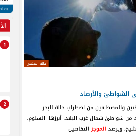
الأم
بقلم
الأ
1
حالة الطقس
لى الشواطئ والأرصاد
2
ين والمصطافين من اضطراب حالة البحر
دد من شواطئ شمال غرب البلاد، أبرزها: السلوم،
شيخ، ويرصد
الموجز
التفاصيل