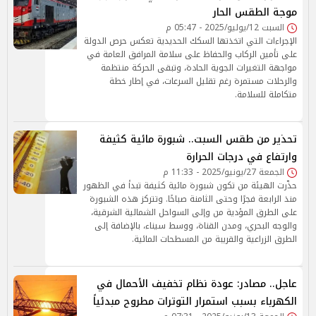
موجة الطقس الحار
السبت 12/يوليو/2025 - 05:47 م
الإجراءات التي اتخذتها السكك الحديدية تعكس حرص الدولة
على تأمين الركاب والحفاظ على سلامة المرافق العامة في
مواجهة التغيرات الجوية الحادة، وتبقى الحركة منتظمة
والرحلات مستمرة رغم تقليل السرعات، في إطار خطة
متكاملة للسلامة.
تحذير من طقس السبت.. شبورة مائية كثيفة
وارتفاع في درجات الحرارة
الجمعة 27/يونيو/2025 - 11:33 م
حذّرت الهيئة من تكون شبورة مائية كثيفة تبدأ في الظهور
منذ الرابعة فجرًا وحتى الثامنة صباحًا. وتتركز هذه الشبورة
على الطرق المؤدية من وإلى السواحل الشمالية الشرقية،
والوجه البحري، ومدن القناة، ووسط سيناء، بالإضافة إلى
الطرق الزراعية والقريبة من المسطحات المائية.
عاجل.. مصادر: عودة نظام تخفيف الأحمال في
الكهرباء بسبب استمرار التوترات مطروح مبدئياً