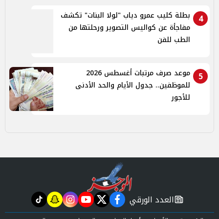
بطلة كليب عمرو دياب "لولا البنات" تكشف
4
مفاجأة عن كواليس التصوير ورحلتها من
الطب للفن
موعد صرف مرتبات أغسطس 2026
5
للموظفين.. جدول الأيام والحد الأدنى
للأجور
العدد الورقي
tiktok
snapchat
instagram
youtube
twitter
facebook
newspaper