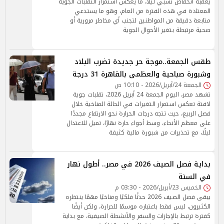
يعقبه انخفاض نسبي ليلًا، ما يعكس استمرار التقلبات الجوية
المعتادة في هذه الفترة من العام، وهو ما يستدعي
متابعة دقيقة من المواطنين لتجنب أي مخاطر مرورية أو
صحية مرتبطة بتغير الأحوال الجوية
طقس الجمعة..موجة حر جديدة تضرب البلاد
وشبورة صباحية والعظمى بالقاهرة 31 درجة
الجمعة 24/أبريل/2026 - 10:10 ص
تشهد مصر، اليوم الجمعة 24 أبريل 2026، تقلبات جوية
لافتة تعكس استمرار التغيرات في الحالة المناخية خلال
فصل الربيع، حيث تتجه درجات الحرارة نحو الارتفاع مجددًا
على معظم الأنحاء، وسط أجواء حارة نهارًا، تميل للاعتدال
ليلًا، مع تحذيرات من شبورة مائية كثيفة
بداية فصل الصيف 2026 في مصر.. أطول نهار
في السنة
الخميس 23/أبريل/2026 - 03:30 م
يبقى فصل الصيف 2026 حدثًا فلكيًا ومناخيًا مهمًا ينتظره
الكثيرون، ليس فقط باعتباره موسمًا للحرارة، ولكن أيضًا
كفترة ترتبط بالإجازات والسفر والأنشطة الصيفية، مع بداية