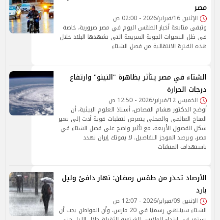
مصر
الإثنين 16/فبراير/2026 - 02:00 ص
وتبقى متابعة أخبار الطقس اليوم في مصر ضرورية، خاصة
في ظل التغيرات الجوية السريعة التي تشهدها البلاد خلال
هذه الفترة الانتقالية من فصل الشتاء
الشتاء في مصر يتأثر بظاهرة "النينو" وارتفاع
درجات الحرارة
الخميس 12/فبراير/2026 - 12:50 ص
أوضح الدكتور هشام القصاص، أستاذ العلوم البيئية، أن
المناخ العالمي والمحلي يتعرض لتقلبات قوية أدت إلى تغير
شكل الفصول الأربعة، مع تأثير واضح على فصل الشتاء في
مصر، ويرصد الموجز التفاصيل. لا يفوتك إيران تهدد
باستهداف المنشآت
الأرصاد تحذر من طقس رمضان: نهار دافئ وليل
بارد
الإثنين 09/فبراير/2026 - 12:07 ص
الشتاء سينتهي رسميًا في 20 مارس، وأن المواطن يجب أن
يستمر في ارتداء الملابس الشتوية الثقيلة خلال الليل حتى