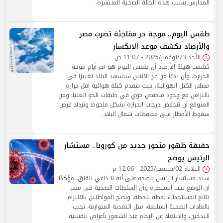
المدارس بسبب هذه الحالة الصحية المنتشرة.
طقس اليوم.. موجة حر مفاجئة تضرب مصر
والأرصاد تكشف موعد الانكسار
الأحد 23/نوفمبر/2025 - 11:07 ص
كشفت هيئة الأرصاد أن طقس اليوم هو آخر أيام موجة
الحرارة، وأن بدءًا من غدٍ الاثنين ستشهد البلاد تغييرًا في
مصادر الكتل الهوائية، حيث تتقدم كتلة هوائية أقل حرارة
بالتزامن مع وجود منخفض جوي في طبقات الجو العليا، ومن
المتوقع أن تنخفض درجات الحرارة بشكل ملحوظ وتزداد فرص
سقوط الأمطار على محافظات شمال البلاد.
حقيقة ظهور متحور جديد من كورونا.. مستشار
الرئيس يوضح
الثلاثاء 02/سبتمبر/2025 - 12:06 م
شدد مستشار الرئيس للصحة على أنه لا داعي للقلق، مؤكدًا
أن الوضع تحت السيطرة وأن السلطات الصحية في مصر
تتابع المستجدات لحظة بلحظة، ونصح المواطنين بالالتزام
بالعادات الصحية السليمة، مثل التغذية المتوازنة، تجنب
التدخين، والابتعاد عن الزحام عند الشعور بأعراض تنفسية